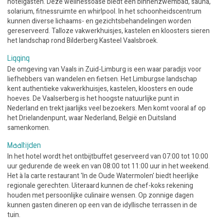
hotelgasten. Deze wellnessoase biedt een binnenzwembad, sauna,
solarium, fitnessruimte en whirlpool. In het schoonheidscentrum
kunnen diverse lichaams- en gezichtsbehandelingen worden
gereserveerd. Talloze vakwerkhuisjes, kastelen en kloosters sieren
het landschap rond Bilderberg Kasteel Vaalsbroek.
Ligging
De omgeving van Vaals in Zuid-Limburg is een waar paradijs voor
liefhebbers van wandelen en fietsen. Het Limburgse landschap
kent authentieke vakwerkhuisjes, kastelen, kloosters en oude
hoeves. De Vaalserberg is het hoogste natuurlijke punt in
Nederland en trekt jaarlijks veel bezoekers. Men komt vooral af op
het Drielandenpunt, waar Nederland, België en Duitsland
samenkomen.
Maaltijden
In het hotel wordt het ontbijtbuffet geserveerd van 07:00 tot 10:00
uur gedurende de week en van 08:00 tot 11:00 uur in het weekend.
Het à la carte restaurant 'In de Oude Watermolen' biedt heerlijke
regionale gerechten. Uiteraard kunnen de chef-koks rekening
houden met persoonlijke culinaire wensen. Op zonnige dagen
kunnen gasten dineren op een van de idyllische terrassen in de
tuin.