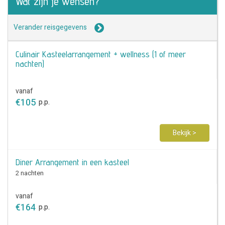
Wat zijn je wensen?
Verander reisgegevens
Culinair Kasteelarrangement + wellness (1 of meer
nachten)
vanaf
€
105
p.p.
Bekijk >
Diner Arrangement in een kasteel
2 nachten
vanaf
€
164
p.p.