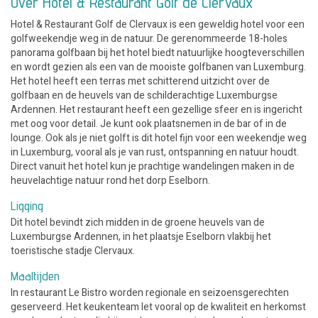
Over Hotel & Restaurant Golf de Clervaux
Hotel & Restaurant Golf de Clervaux is een geweldig hotel voor een
golfweekendje weg in de natuur. De gerenommeerde 18-holes
panorama golfbaan bij het hotel biedt natuurlijke hoogteverschillen
en wordt gezien als een van de mooiste golfbanen van Luxemburg.
Het hotel heeft een terras met schitterend uitzicht over de
golfbaan en de heuvels van de schilderachtige Luxemburgse
Ardennen. Het restaurant heeft een gezellige sfeer en is ingericht
met oog voor detail. Je kunt ook plaatsnemen in de bar of in de
lounge. Ook als je niet golft is dit hotel fijn voor een weekendje weg
in Luxemburg, vooral als je van rust, ontspanning en natuur houdt.
Direct vanuit het hotel kun je prachtige wandelingen maken in de
heuvelachtige natuur rond het dorp Eselborn.
Ligging
Dit hotel bevindt zich midden in de groene heuvels van de
Luxemburgse Ardennen, in het plaatsje Eselborn vlakbij het
toeristische stadje Clervaux.
Maaltijden
In restaurant Le Bistro worden regionale en seizoensgerechten
geserveerd. Het keukenteam let vooral op de kwaliteit en herkomst