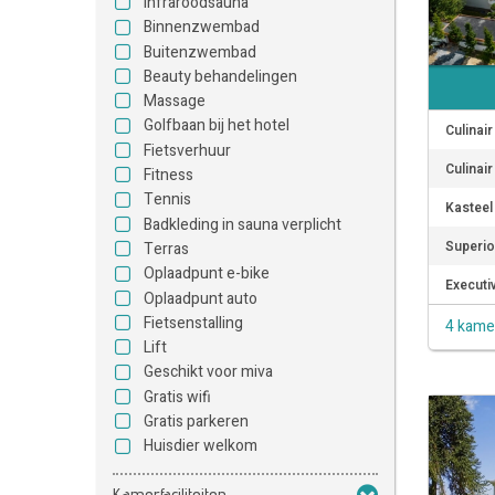
Infraroodsauna
Binnenzwembad
Buitenzwembad
Beauty behandelingen
Massage
Golfbaan bij het hotel
Culinai
Fietsverhuur
Culinai
Fitness
Tennis
Kasteel
Badkleding in sauna verplicht
Superio
Terras
Oplaadpunt e-bike
Executiv
Oplaadpunt auto
Fietsenstalling
4 kame
Lift
Geschikt voor miva
Gratis wifi
Gratis parkeren
Huisdier welkom
Kamerfaciliteiten