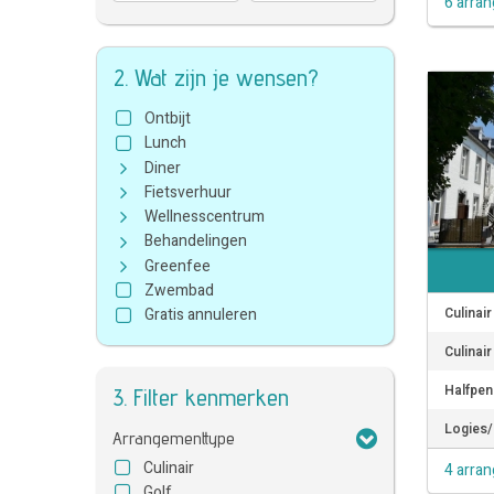
6 arra
2. Wat zijn je wensen?
Ontbijt
Lunch
Diner
Fietsverhuur
Wellnesscentrum
Behandelingen
Greenfee
Zwembad
Culinai
Gratis annuleren
Culinai
Halfpen
3. Filter kenmerken
Logies/
Arrangementtype
Culinair
4 arra
Golf