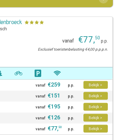
elenbroeck
sch
€
77
,
50
vanaf
p.p.
Exclusief toeristenbelasting €4,00 p.p.p.n.
€
259
Bekijk >
vanaf
p.p.
€
151
Bekijk >
vanaf
p.p.
€
195
Bekijk >
vanaf
p.p.
€
126
Bekijk >
vanaf
p.p.
€
77
,
50
Bekijk >
vanaf
p.p.