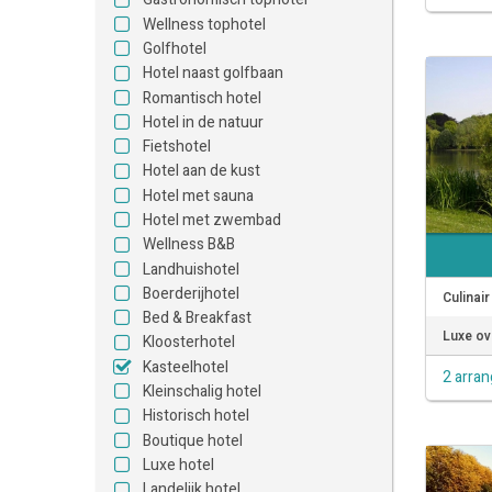
Wellness tophotel
Golfhotel
Hotel naast golfbaan
Romantisch hotel
Hotel in de natuur
Fietshotel
Hotel aan de kust
Hotel met sauna
Hotel met zwembad
Wellness B&B
Landhuishotel
Boerderijhotel
Culinai
Bed & Breakfast
Luxe ove
Kloosterhotel
Kasteelhotel
2 arra
Kleinschalig hotel
Historisch hotel
Boutique hotel
Luxe hotel
Landelijk hotel