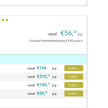
€
56
,
50
vanaf
p.p.
Exclusief toeristenbelasting €3,90 p.p.p.n.
€
166
Bekijk >
vanaf
p.p.
€
210
,
54
Bekijk >
vanaf
p.p.
€
100
,
75
Bekijk >
vanaf
p.p.
€
56
,
50
Bekijk >
vanaf
p.p.