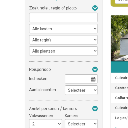
Zoek hotel, regio of plaats
Reisperiode
Culinai
Inchecken
Gastro
Aantal nachten
Golfarr
Culinai
Aantal personen / kamers
Volwassenen
Kamers
Logies/