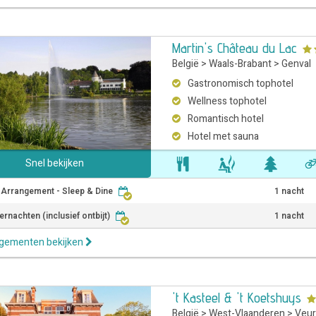
Martin's Château du Lac
België
>
Waals-Brabant
>
Genval
Gastronomisch tophotel
Wellness tophotel
Romantisch hotel
Hotel met sauna
Snel bekijken
r Arrangement - Sleep & Dine
1 nacht
rnachten (inclusief ontbijt)
1 nacht
ngementen bekijken
't Kasteel & 't Koetshuys
België
>
West-Vlaanderen
>
Veu