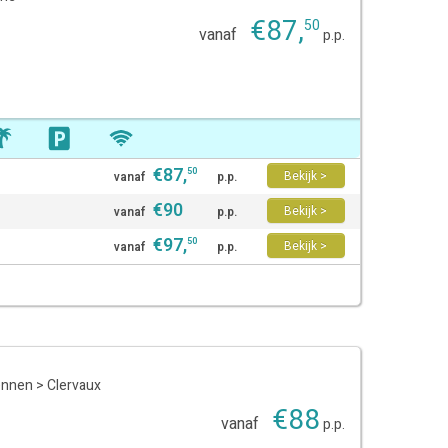
€
87
,
50
vanaf
p.p.
€
87
,
50
Bekijk >
vanaf
p.p.
€
90
Bekijk >
vanaf
p.p.
€
97
,
50
Bekijk >
vanaf
p.p.
ennen
>
Clervaux
€
88
vanaf
p.p.