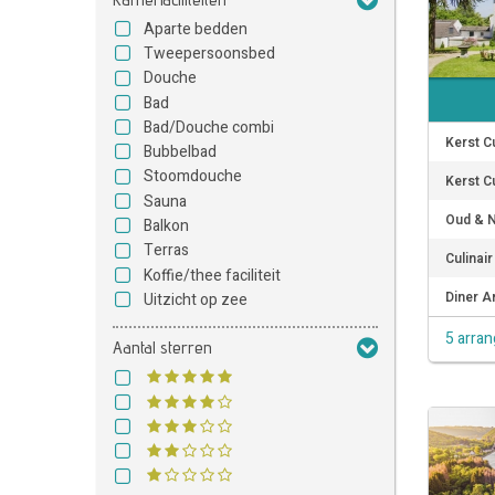
Aparte bedden
Tweepersoonsbed
Douche
Bad
Bad/Douche combi
Kerst C
Bubbelbad
Stoomdouche
Kerst C
Sauna
Oud & N
Balkon
Terras
Culinai
Koffie/thee faciliteit
Diner A
Uitzicht op zee
5 arra
Aantal sterren