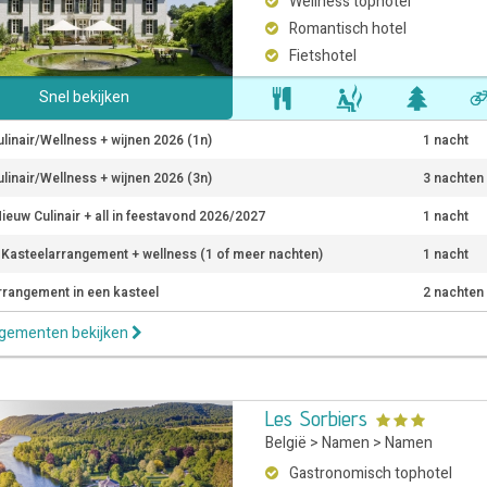
Wellness tophotel
Romantisch hotel
Fietshotel
Snel bekijken
ulinair/Wellness + wijnen 2026 (1n)
1 nacht
ulinair/Wellness + wijnen 2026 (3n)
3 nachten
ieuw Culinair + all in feestavond 2026/2027
1 nacht
r Kasteelarrangement + wellness (1 of meer nachten)
1 nacht
rrangement in een kasteel
2 nachten
ngementen bekijken
Les Sorbiers
België
>
Namen
>
Namen
Gastronomisch tophotel