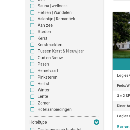
Sauna | wellness
Fietsen | Wandelen
Valentijn | Romantiek
Aan zee
Steden
Kerst
Kerstmarkten
Tussen Kerst & Nieuwjaar
Oud en Nieuw
Pasen
Hemelvaart
Logies 
Pinksteren
Herfst
Fiets/W
Winter
3 = 2 S
Lente
Zomer
Diner A
Hotelaanbiedingen
Logies 
Hoteltype
8 arra
Gastronomisch tophotel