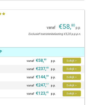
€
58
,
80
vanaf
p.p.
Exclusief toeristenbelasting €5,20 p.p.p.n.
€
58
,
80
Bekijk >
vanaf
p.p.
€
237
,
40
Bekijk >
vanaf
p.p.
€
144
,
09
Bekijk >
vanaf
p.p.
€
247
,
17
Bekijk >
vanaf
p.p.
€
123
,
45
Bekijk >
vanaf
p.p.