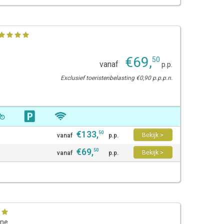
€
69
,
50
vanaf
p.p.
Exclusief toeristenbelasting €0,90 p.p.p.n.
€
133
,
50
Bekijk >
vanaf
p.p.
€
69
,
50
Bekijk >
vanaf
p.p.
rne