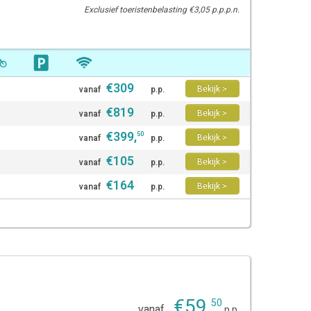
Exclusief toeristenbelasting €3,05 p.p.p.n.
€
309
Bekijk >
vanaf
p.p.
€
819
Bekijk >
vanaf
p.p.
€
399
,
50
Bekijk >
vanaf
p.p.
€
105
Bekijk >
vanaf
p.p.
€
164
Bekijk >
vanaf
p.p.
€
59
,
50
vanaf
p.p.