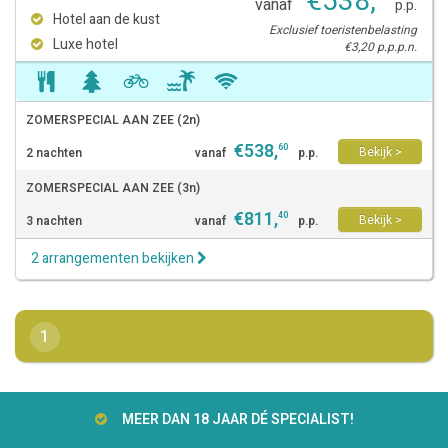
€
538
,
vanaf
p.p.
Hotel aan de kust
Exclusief toeristenbelasting
Luxe hotel
€3,20 p.p.p.n.
ZOMERSPECIAL AAN ZEE (2n)
€
538
,
60
Bekijk >
2 nachten
vanaf
p.p.
ZOMERSPECIAL AAN ZEE (3n)
€
811
,
40
Bekijk >
3 nachten
vanaf
p.p.
2 arrangementen bekijken
1
MEER DAN 18 JAAR DÉ SPECIALIST!