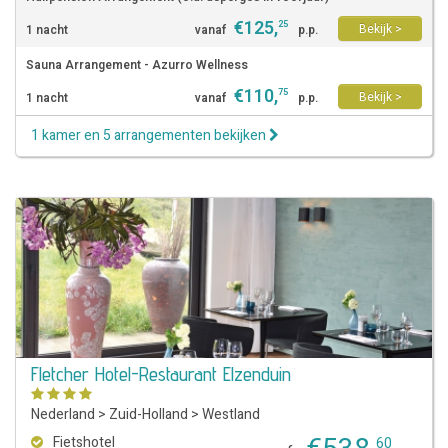
€
125
,
25
Bekijk >
1 nacht
vanaf
p.p.
Sauna Arrangement - Azurro Wellness
€
110
,
75
Bekijk >
1 nacht
vanaf
p.p.
1 kamer en 5 arrangementen bekijken
Fletcher Hotel-Restaurant Elzenduin
Nederland
>
Zuid-Holland
>
Westland
Fietshotel
60