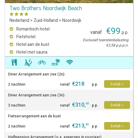
Two Brothers Noordwijk Beach
Nederland
>
Zuid-Holland
>
Noordwijk
€
99
Romantisch hotel
vanaf
p.p.
Fietshotel
Exclusief toeristenbelasting
Hotel aan de kust
€2,58 p.p.p.n.
Hotel met sauna
Diner Arrangement aan zee (2n)
€
218
Bekijk >
2 nachten
vanaf
p.p.
Diner Arrangement aan zee (3n)
€
310
,
50
Bekijk >
3 nachten
vanaf
p.p.
Fietsarrangement aan de kust
€
213
,
95
Bekijk >
2 nachten
vanaf
p.p.
Halfpension Arrangement (o.a. asperges in voorjaar)