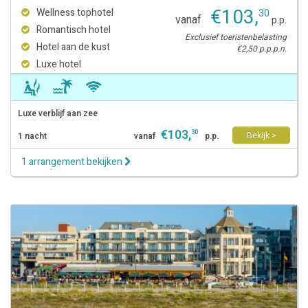
€
103
,
Wellness tophotel
30
vanaf
p.p.
Romantisch hotel
Exclusief toeristenbelasting
Hotel aan de kust
€2,50 p.p.p.n.
Luxe hotel
Luxe verblijf aan zee
€
103
,
30
Bekijk >
1 nacht
vanaf
p.p.
1 arrangement bekijken