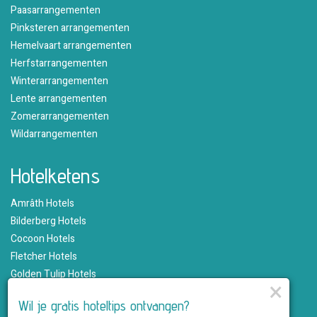
Paasarrangementen
Pinksteren arrangementen
Hemelvaart arrangementen
Herfstarrangementen
Winterarrangementen
Lente arrangementen
Zomerarrangementen
Wildarrangementen
Hotelketens
Amrâth Hotels
Bilderberg Hotels
Cocoon Hotels
Fletcher Hotels
Golden Tulip Hotels
×
Hampshire Hotels
Wil je gratis hoteltips ontvangen?
Martin's Hotels