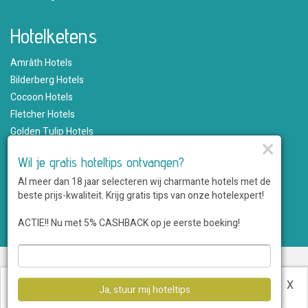
Hotelketens
Amrâth Hotels
Bilderberg Hotels
Cocoon Hotels
Fletcher Hotels
Golden Tulip Hotels
×
Hampshire Hotels
Wil je gratis hoteltips ontvangen?
Martin's Hotels
Al meer dan 18 jaar selecteren wij charmante hotels met de
Romantik Hotels
beste prijs-kwaliteit. Krijg gratis tips van onze hotelexpert!
Saillant Hotels
WestCord Hotels
ACTIE!! Nu met 5% CASHBACK op je eerste boeking!
Over ons
•
Sitemap
•
Disclaimer
•
Voordelen
•
Privacy
•
Voorwaarden
•
Veelgestelde vragen
•
Klantenservice
•
Hotel
Deze website maakt gebruik van cookies.
Meer
X
Ja, stuur mij hoteltips
aanmelden
informatie
.