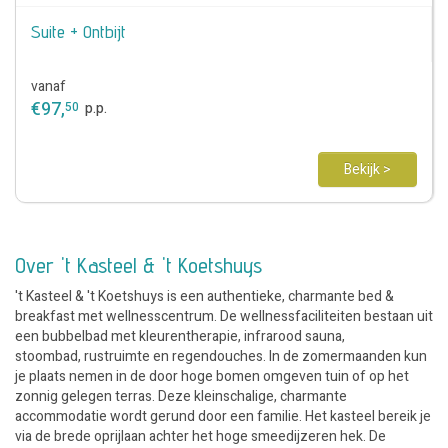
Suite + Ontbijt
vanaf
€
97
,
50
p.p.
Bekijk >
Over 't Kasteel & 't Koetshuys
't Kasteel & 't Koetshuys is een authentieke, charmante bed &
breakfast met wellnesscentrum. De wellnessfaciliteiten bestaan uit
een bubbelbad met kleurentherapie, infrarood sauna,
stoombad, rustruimte en regendouches. In de zomermaanden kun
je plaats nemen in de door hoge bomen omgeven tuin of op het
zonnig gelegen terras. Deze kleinschalige, charmante
accommodatie wordt gerund door een familie. Het kasteel bereik je
via de brede oprijlaan achter het hoge smeedijzeren hek. De