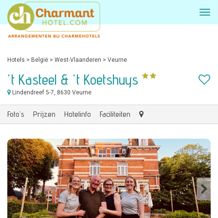
Hotels
>
België
>
West-Vlaanderen
>
Veurne
't Kasteel & 't Koetshuys
Lindendreef 5-7
, 8630 Veurne
Foto's
Prijzen
Hotelinfo
Faciliteiten