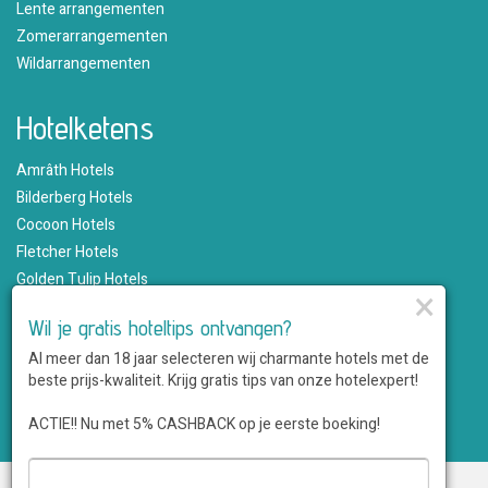
Lente arrangementen
Zomerarrangementen
Wildarrangementen
Hotelketens
Amrâth Hotels
Bilderberg Hotels
Cocoon Hotels
Fletcher Hotels
Golden Tulip Hotels
×
Hampshire Hotels
Wil je gratis hoteltips ontvangen?
Martin's Hotels
Al meer dan 18 jaar selecteren wij charmante hotels met de
Romantik Hotels
beste prijs-kwaliteit. Krijg gratis tips van onze hotelexpert!
Saillant Hotels
WestCord Hotels
ACTIE!! Nu met 5% CASHBACK op je eerste boeking!