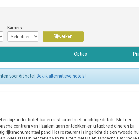
Kamers
Bijwerken
Opties
Pri
ten voor dit hotel.
Bekijk alternatieve hotels!
 en bijzonder hotel, bar en restaurant met prachtige details. Met een
torische centrum van Haarlem gaan ontdekken en uitgebreid dineren bij
htig rijksmonumentaal pand. Het restaurant is ingericht als een tweede h
en. Alles staat in het teken van kwaliteit, details en aandacht. Dat vind je 