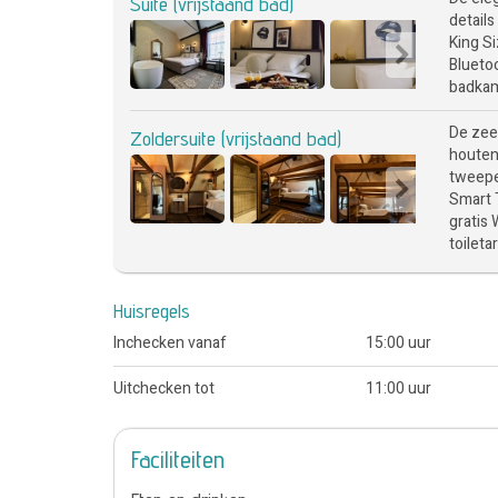
Suite (vrijstaand bad)
detail
King S
Bluetoo
badkame
De zeer
Zoldersuite (vrijstaand bad)
houten
tweepe
Smart T
gratis 
toileta
Huisregels
Inchecken vanaf
15:00 uur
Uitchecken tot
11:00 uur
Faciliteiten