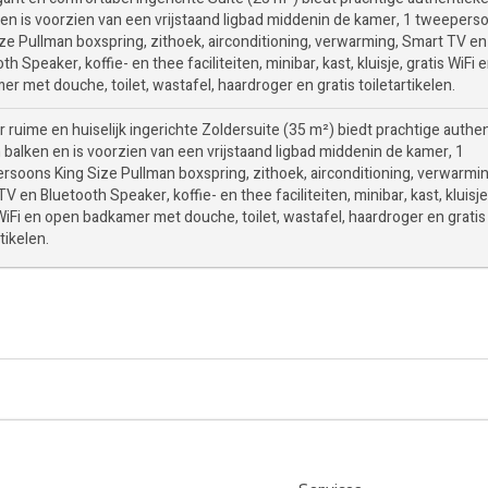
s en is voorzien van een vrijstaand ligbad middenin de kamer, 1 tweepers
ize Pullman boxspring, zithoek, airconditioning, verwarming, Smart TV en
th Speaker, koffie- en thee faciliteiten, minibar, kast, kluisje, gratis WiFi 
r met douche, toilet, wastafel, haardroger en gratis toiletartikelen.
 ruime en huiselijk ingerichte Zoldersuite (35 m²) biedt prachtige authe
 balken en is voorzien van een vrijstaand ligbad middenin de kamer, 1
rsoons King Size Pullman boxspring, zithoek, airconditioning, verwarmin
V en Bluetooth Speaker, koffie- en thee faciliteiten, minibar, kast, kluisje
WiFi en open badkamer met douche, toilet, wastafel, haardroger en gratis
rtikelen.