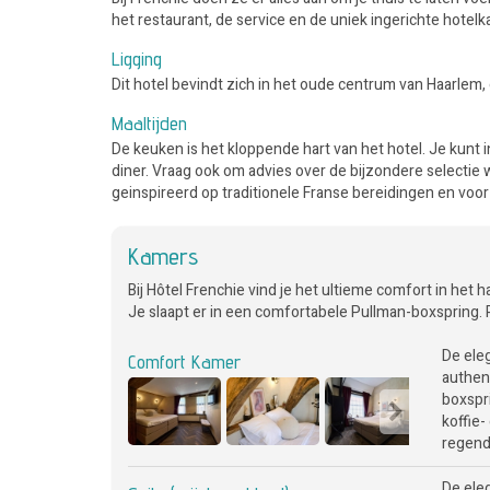
het restaurant, de service en de uniek ingerichte hotel
Ligging
Dit hotel bevindt zich in het oude centrum van Haarle
Maaltijden
De keuken is het kloppende hart van het hotel. Je kunt i
diner. Vraag ook om advies over de bijzondere selectie
geinspireerd op traditionele Franse bereidingen en voorz
Kamers
Bij Hôtel Frenchie vind je het ultieme comfort in het h
Je slaapt er in een comfortabele Pullman-boxspring. 
De ele
Comfort Kamer
authen
boxspr
koffie-
regendo
De ele