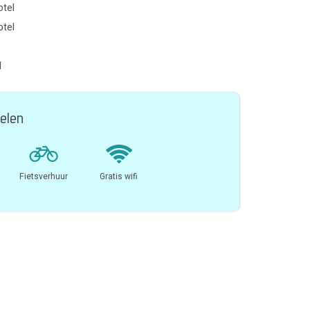
otel
otel
l
elen
Fietsverhuur
Gratis wifi