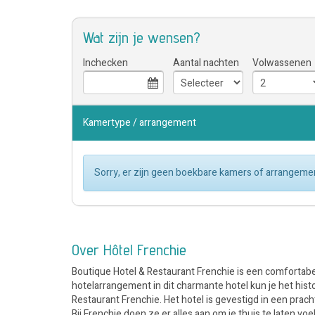
Wat zijn je wensen?
Inchecken
Aantal nachten
Volwassenen
Kamertype / arrangement
Sorry, er zijn geen boekbare kamers of arrangemen
Over Hôtel Frenchie
Boutique Hotel & Restaurant Frenchie is een comfortabel
hotelarrangement in dit charmante hotel kun je het his
Restaurant Frenchie. Het hotel is gevestigd in een prac
Bij Frenchie doen ze er alles aan om je thuis te laten voel