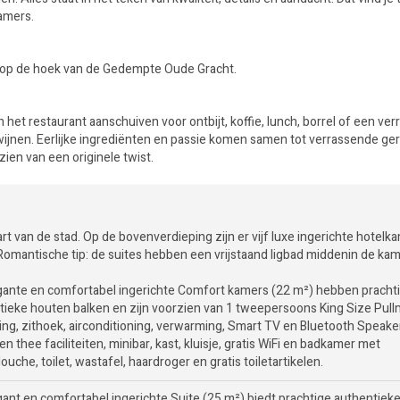
kamers.
m, op de hoek van de Gedempte Oude Gracht.
n het restaurant aanschuiven voor ontbijt, koffie, lunch, borrel of een ve
 wijnen. Eerlijke ingrediënten en passie komen samen tot verrassende ge
ien van een originele twist.
art van de stad. Op de bovenverdieping zijn er vijf luxe ingerichte hotelk
Romantische tip: de suites hebben een vrijstaand ligbad middenin de kam
gante en comfortabel ingerichte Comfort kamers (22 m²) hebben pracht
tieke houten balken en zijn voorzien van 1 tweepersoons King Size Pul
ing, zithoek, airconditioning, verwarming, Smart TV en Bluetooth Speake
 en thee faciliteiten, minibar, kast, kluisje, gratis WiFi en badkamer met
uche, toilet, wastafel, haardroger en gratis toiletartikelen.
gant en comfortabel ingerichte Suite (25 m²) biedt prachtige authentiek