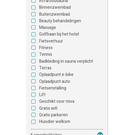
Infraroodsauna
Binnenzwembad
Buitenzwembad
Beauty behandelingen
Massage
Golfbaan bij het hotel
Fietsverhuur
Fitness
Tennis
Badkleding in sauna verplicht
Terras
Oplaadpunt e-bike
Oplaadpunt auto
Fietsenstalling
Lift
Geschikt voor miva
Gratis wifi
Gratis parkeren
Huisdier welkom
Kamerfaciliteiten