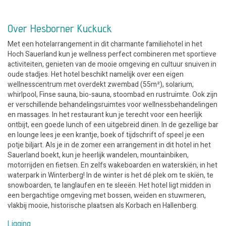
Over Hesborner Kuckuck
Met een hotelarrangement in dit charmante familiehotel in het
Hoch Sauerland kun je wellness perfect combineren met sportieve
activiteiten, genieten van de mooie omgeving en cultuur snuiven in
oude stadjes. Het hotel beschikt namelijk over een eigen
wellnesscentrum met overdekt zwembad (55m²), solarium,
whirlpool, Finse sauna, bio-sauna, stoombad en rustruimte. Ook zijn
er verschillende behandelingsruimtes voor wellnessbehandelingen
en massages. In het restaurant kun je terecht voor een heerlijk
ontbijt, een goede lunch of een uitgebreid dinen. In de gezellige bar
en lounge lees je een krantje, boek of tijdschrift of speel je een
potje biljart. Als je in de zomer een arrangement in dit hotel in het
Sauerland boekt, kun je heerlijk wandelen, mountainbiken,
motorrijden en fietsen. En zelfs wakeboarden en waterskiën, in het
waterpark in Winterberg! In de winter is het dé plek om te skiën, te
snowboarden, te langlaufen en te sleeën. Het hotel ligt midden in
een bergachtige omgeving met bossen, weiden en stuwmeren,
vlakbij mooie, historische plaatsen als Korbach en Hallenberg.
Ligging