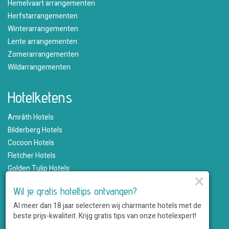
Hemelvaart arrangementen
Herfstarrangementen
Winterarrangementen
Lente arrangementen
Zomerarrangementen
Wildarrangementen
Hotelketens
Amrâth Hotels
Bilderberg Hotels
Cocoon Hotels
Fletcher Hotels
Golden Tulip Hotels
×
Hampshire Hotels
Wil je gratis hoteltips ontvangen?
Martin's Hotels
Al meer dan 18 jaar selecteren wij charmante hotels met de
Romantik Hotels
beste prijs-kwaliteit. Krijg gratis tips van onze hotelexpert!
Saillant Hotels