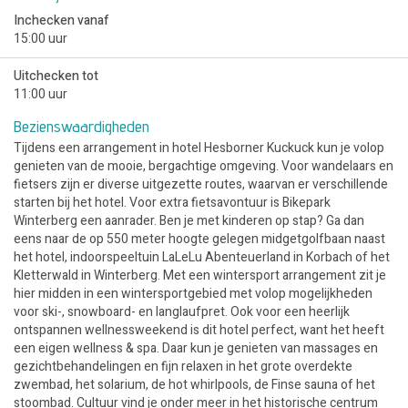
Inchecken vanaf
15:00 uur
Uitchecken tot
11:00 uur
Bezienswaardigheden
Tijdens een arrangement in hotel Hesborner Kuckuck kun je volop
genieten van de mooie, bergachtige omgeving. Voor wandelaars en
fietsers zijn er diverse uitgezette routes, waarvan er verschillende
starten bij het hotel. Voor extra fietsavontuur is Bikepark
Winterberg een aanrader. Ben je met kinderen op stap? Ga dan
eens naar de op 550 meter hoogte gelegen midgetgolfbaan naast
het hotel, indoorspeeltuin LaLeLu Abenteuerland in Korbach of het
Kletterwald in Winterberg. Met een wintersport arrangement zit je
hier midden in een wintersportgebied met volop mogelijkheden
voor ski-, snowboard- en langlaufpret. Ook voor een heerlijk
ontspannen wellnessweekend is dit hotel perfect, want het heeft
een eigen wellness & spa. Daar kun je genieten van massages en
gezichtbehandelingen en fijn relaxen in het grote overdekte
zwembad, het solarium, de hot whirlpools, de Finse sauna of het
stoombad. Cultuur vind je onder meer in het historische centrum