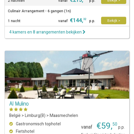
€
215
,
Bekijk >
2 nachten
vanaf
p.p.
Culinair Arrangement - 6 gangen (1n)
€
144
,
32
Bekijk >
1 nacht
vanaf
p.p.
4 kamers en 8 arrangementen bekijken
Al Mulino
België
>
Limburg(B)
>
Maasmechelen
€
59
,
Gastronomisch tophotel
50
vanaf
p.p.
Fietshotel