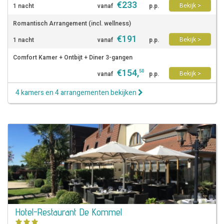
€
233
Bekijk >
1 nacht
vanaf
p.p.
Romantisch Arrangement (incl. wellness)
€
191
Bekijk >
1 nacht
vanaf
p.p.
Comfort Kamer + Ontbijt + Diner 3-gangen
€
154
,
50
Bekijk >
vanaf
p.p.
4 kamers en 4 arrangementen bekijken
Hotel-Restaurant De Kommel