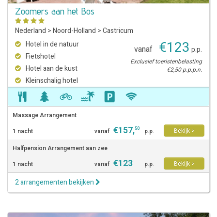
Zoomers aan het Bos
Nederland
>
Noord-Holland
>
Castricum
€
123
Hotel in de natuur
vanaf
p.p.
Fietshotel
Exclusief toeristenbelasting
Hotel aan de kust
€2,50 p.p.p.n.
Kleinschalig hotel
Massage Arrangement
€
157
,
50
Bekijk >
1 nacht
vanaf
p.p.
Halfpension Arrangement aan zee
€
123
Bekijk >
1 nacht
vanaf
p.p.
2 arrangementen bekijken