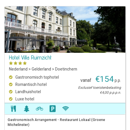
Hotel Villa Ruimzicht
Nederland
>
Gelderland
>
Doetinchem
€
154
Gastronomisch tophotel
vanaf
p.p.
Romantisch hotel
Exclusief toeristenbelasting
Landhuishotel
€4,00 p.p.p.n.
Luxe hotel
Gastronomisch Arrangement - Restaurant Lokaal (Groene
Michelinster)