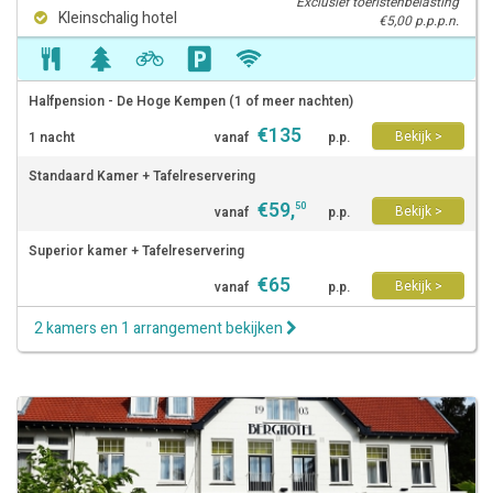
Exclusief toeristenbelasting
Kleinschalig hotel
€5,00 p.p.p.n.
Halfpension - De Hoge Kempen (1 of meer nachten)
€
135
Bekijk >
1 nacht
vanaf
p.p.
Standaard Kamer + Tafelreservering
€
59
,
50
Bekijk >
vanaf
p.p.
Superior kamer + Tafelreservering
€
65
Bekijk >
vanaf
p.p.
2 kamers en 1 arrangement bekijken