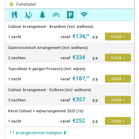
Fietshotel
Culinair Arrangement - Brandven (incl. wellness)
€
134
,
50
Bekijk >
1 nacht
vanaf
p.p.
Gastronomisch Arrangement (incl. wellness)
€
334
Bekijk >
2 nachten
vanaf
p.p.
Topculinair 6-gangen Proeverij (incl. wijnen)
€
187
,
50
Bekijk >
1 nacht
vanaf
p.p.
Culinair Arrangement - Kolkven (incl. wellness)
€
357
Bekijk >
3 nachten
vanaf
p.p.
Kerst Culinair + wijnarrangement 2025 (1n)
€
252
Bekijk >
1 nacht
vanaf
p.p.
11 arrangementen bekijken