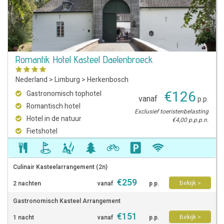
Romantik Hotel Kasteel Daelenbroeck
Nederland
>
Limburg
>
Herkenbosch
€
126
Gastronomisch tophotel
vanaf
p.p.
Romantisch hotel
Exclusief toeristenbelasting
Hotel in de natuur
€4,00 p.p.p.n.
Fietshotel
Culinair Kasteelarrangement (2n)
€
259
Bekijk >
2 nachten
vanaf
p.p.
Gastronomisch Kasteel Arrangement
€
151
Bekijk >
1 nacht
vanaf
p.p.