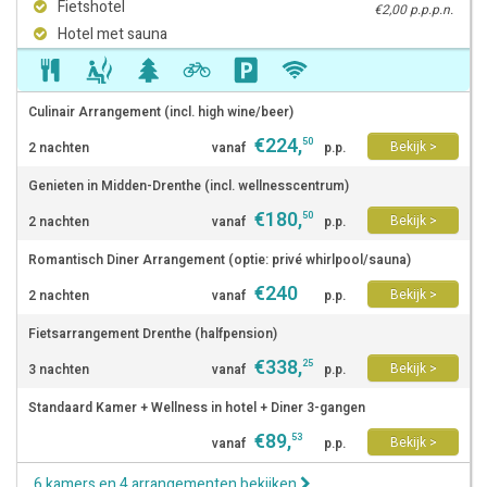
Fietshotel
€2,00 p.p.p.n.
Hotel met sauna
Culinair Arrangement (incl. high wine/beer)
€
224
,
50
Bekijk >
2 nachten
vanaf
p.p.
Genieten in Midden-Drenthe (incl. wellnesscentrum)
€
180
,
50
Bekijk >
2 nachten
vanaf
p.p.
Romantisch Diner Arrangement (optie: privé whirlpool/sauna)
€
240
Bekijk >
2 nachten
vanaf
p.p.
Fietsarrangement Drenthe (halfpension)
€
338
,
25
Bekijk >
3 nachten
vanaf
p.p.
Standaard Kamer + Wellness in hotel + Diner 3-gangen
€
89
,
53
Bekijk >
vanaf
p.p.
6 kamers en 4 arrangementen bekijken