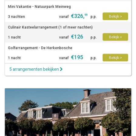
Mini Vakantie - Natuurpark Meinweg
€
326
,
99
Bekijk >
3 nachten
vanaf
p.p.
Culinair Kasteelarrangement (1 of meer nachten)
€
126
Bekijk >
1 nacht
vanaf
p.p.
Golfarrangement - De Herkenbosche
€
195
Bekijk >
1 nacht
vanaf
p.p.
5 arrangementen bekijken