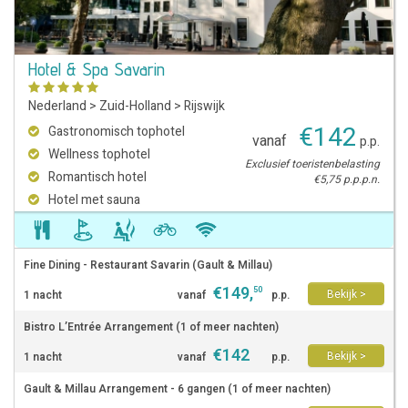
Hotel & Spa Savarin
Nederland
>
Zuid-Holland
>
Rijswijk
€
142
Gastronomisch tophotel
vanaf
p.p.
Wellness tophotel
Exclusief toeristenbelasting
Romantisch hotel
€5,75 p.p.p.n.
Hotel met sauna
Fine Dining - Restaurant Savarin (Gault & Millau)
€
149
,
50
Bekijk >
1 nacht
vanaf
p.p.
Bistro L’Entrée Arrangement (1 of meer nachten)
€
142
Bekijk >
1 nacht
vanaf
p.p.
Gault & Millau Arrangement - 6 gangen (1 of meer nachten)