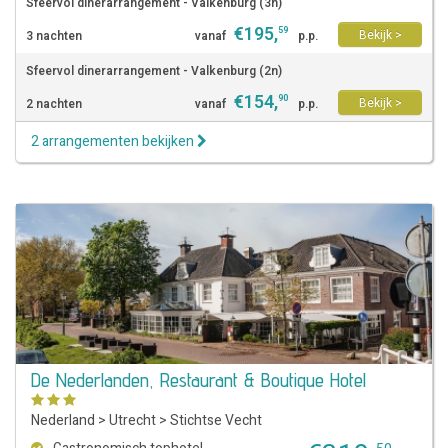
Sfeervol dinerarrangement - Valkenburg (3n)
€
195
,
59
Bekijk >
3 nachten
vanaf
p.p.
Sfeervol dinerarrangement - Valkenburg (2n)
€
154
,
90
Bekijk >
2 nachten
vanaf
p.p.
2 arrangementen bekijken
De Nederlanden, Restaurant & Boutique Hotel
Nederland
>
Utrecht
>
Stichtse Vecht