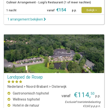
Culinair Arrangement - Luigi’s Restaurant (1 of meer nachten)
€
154
Bekijk >
1 nacht
vanaf
p.p.
1 arrangement bekijken
Landgoed de Rosep
Nederland
>
Noord-Brabant
>
Oisterwijk
€
114
,
Gastronomisch tophotel
50
vanaf
p.p.
Wellness tophotel
Exclusief toeristenbelasting
Hotel in de natuur
€3,60 p.p.p.n.