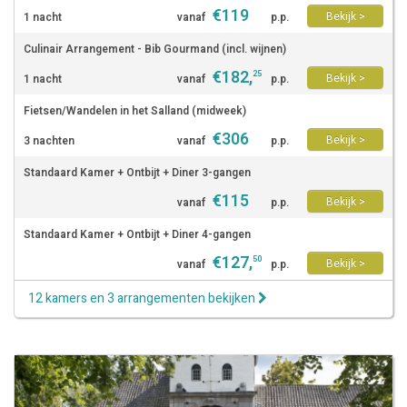
€
119
Bekijk >
1 nacht
vanaf
p.p.
Culinair Arrangement - Bib Gourmand (incl. wijnen)
€
182
,
25
Bekijk >
1 nacht
vanaf
p.p.
Fietsen/Wandelen in het Salland (midweek)
€
306
Bekijk >
3 nachten
vanaf
p.p.
Standaard Kamer + Ontbijt + Diner 3-gangen
€
115
Bekijk >
vanaf
p.p.
Standaard Kamer + Ontbijt + Diner 4-gangen
€
127
,
50
Bekijk >
vanaf
p.p.
12 kamers en 3 arrangementen bekijken