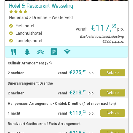
Hotel & Restaurant Wesseling
Nederland
>
Drenthe
>
Westerveld
€
117
,
Fietshotel
65
vanaf
p.p.
Landhuishotel
Exclusief toeristenbelasting
Landelijk hotel
€2,00 p.p.p.n.
Culinair Arrangement (2n)
€
275
,
42
Bekijk >
2 nachten
vanaf
p.p.
Dinerarrangement Drenthe
€
213
,
92
Bekijk >
2 nachten
vanaf
p.p.
Halfpension Arrangement - Ontdek Drenthe (1 of meer nachten)
€
119
,
02
Bekijk >
1 nacht
vanaf
p.p.
Rondvaart Giethoorn of Fiets Arrangement
07