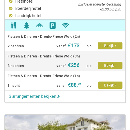
Fietshotel
Exclusief toeristenbelasting
Boerderijhotel
€2,00 p.p.p.n.
Landelijk hotel
Fietsen & Dineren - Drents-Friese Wold (2n)
€
173
Bekijk >
2 nachten
vanaf
p.p.
Fietsen & Dineren - Drents-Friese Wold (3n)
€
256
Bekijk >
3 nachten
vanaf
p.p.
Fietsen & Dineren - Drents-Friese Wold (1n)
€
88
,
50
Bekijk >
1 nacht
vanaf
p.p.
3 arrangementen bekijken