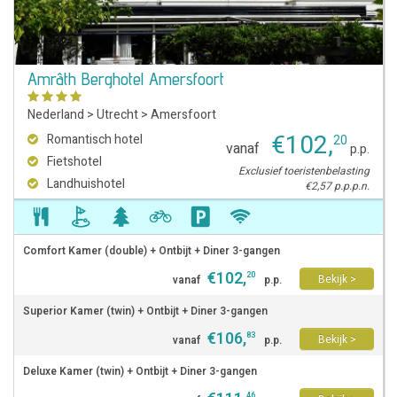
Amrâth Berghotel Amersfoort
Nederland
>
Utrecht
>
Amersfoort
€
102
,
Romantisch hotel
20
vanaf
p.p.
Fietshotel
Exclusief toeristenbelasting
Landhuishotel
€2,57 p.p.p.n.
Comfort Kamer (double) + Ontbijt + Diner 3-gangen
€
102
,
20
Bekijk >
vanaf
p.p.
Superior Kamer (twin) + Ontbijt + Diner 3-gangen
€
106
,
83
Bekijk >
vanaf
p.p.
Deluxe Kamer (twin) + Ontbijt + Diner 3-gangen
46