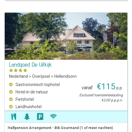
Landgoed De Uitkijk
Nederland
>
Overijssel
>
Hellendoorn
€
115
Gastronomisch tophotel
vanaf
p.p.
Hotel in de natuur
Exclusief toeristenbelasting
Fietshotel
€2,00 p.p.p.n.
Landhuishotel
Halfpension Arrangement - Bib Gourmand (1 of meer nachten)