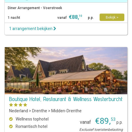
Diner Arrangement - Voerstreek
€
88
,
10
Bekijk >
1 nacht
vanaf
p.p.
1 arrangement bekijken
Boutique Hotel, Restaurant & Wellness Westerburcht
Nederland
>
Drenthe
>
Midden-Drenthe
€
89
,
Wellness tophotel
53
vanaf
p.p.
Romantisch hotel
Exclusief toeristenbelasting