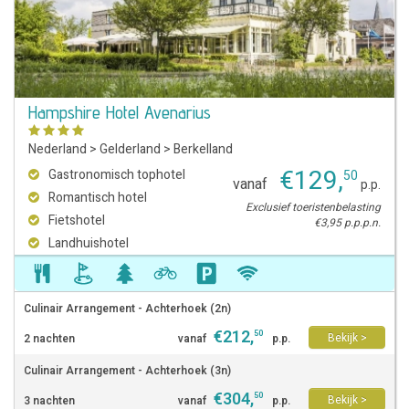
Hampshire Hotel Avenarius
Nederland
>
Gelderland
>
Berkelland
€
129
,
Gastronomisch tophotel
50
vanaf
p.p.
Romantisch hotel
Exclusief toeristenbelasting
Fietshotel
€3,95 p.p.p.n.
Landhuishotel
Culinair Arrangement - Achterhoek (2n)
€
212
,
50
Bekijk >
2 nachten
vanaf
p.p.
Culinair Arrangement - Achterhoek (3n)
€
304
,
50
Bekijk >
3 nachten
vanaf
p.p.