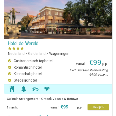
Hotel de Wereld
Nederland
>
Gelderland
>
Wageningen
€
99
Gastronomisch tophotel
vanaf
p.p.
Romantisch hotel
Exclusief toeristenbelasting
Kleinschalig hotel
€4,00 p.p.p.n.
Stedelijk hotel
Culinair Arrangement - Ontdek Veluwe & Betuwe
€
99
Bekijk >
1 nacht
vanaf
p.p.