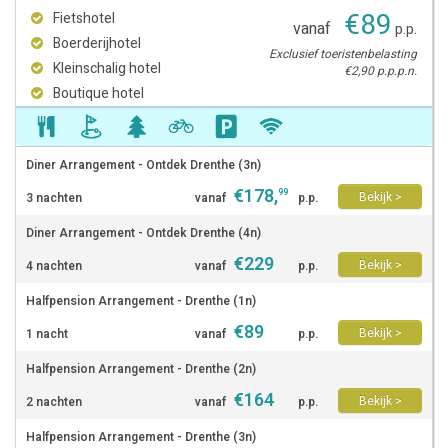
€
89
Fietshotel
vanaf
p.p.
Boerderijhotel
Exclusief toeristenbelasting
Kleinschalig hotel
€2,90 p.p.p.n.
Boutique hotel
Diner Arrangement - Ontdek Drenthe (3n)
€
178
,
99
Bekijk >
3 nachten
vanaf
p.p.
Diner Arrangement - Ontdek Drenthe (4n)
€
229
Bekijk >
4 nachten
vanaf
p.p.
Halfpension Arrangement - Drenthe (1n)
€
89
Bekijk >
1 nacht
vanaf
p.p.
Halfpension Arrangement - Drenthe (2n)
€
164
Bekijk >
2 nachten
vanaf
p.p.
Halfpension Arrangement - Drenthe (3n)