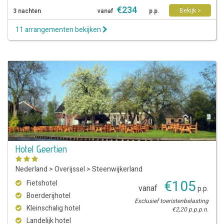
€
234
Bekijk >
3 nachten
vanaf
p.p.
11 arrangementen bekijken
Hotel Geertien
Nederland
>
Overijssel
>
Steenwijkerland
€
105
Fietshotel
vanaf
p.p.
Boerderijhotel
Exclusief toeristenbelasting
Kleinschalig hotel
€2,20 p.p.p.n.
Landelijk hotel