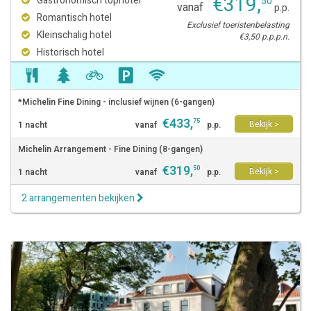
€
319
,
Gastronomisch tophotel
50
vanaf
p.p.
Romantisch hotel
Exclusief toeristenbelasting
Kleinschalig hotel
€3,50 p.p.p.n.
Historisch hotel
*Michelin Fine Dining - inclusief wijnen (6-gangen)
€
433
,
75
Bekijk >
1 nacht
vanaf
p.p.
Michelin Arrangement - Fine Dining (8-gangen)
€
319
,
50
Bekijk >
1 nacht
vanaf
p.p.
2 arrangementen bekijken