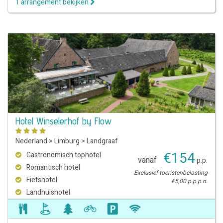
1 arrangement bekijken
Hotel Winselerhof by Flow
Nederland
>
Limburg
>
Landgraaf
€
154
Gastronomisch tophotel
vanaf
p.p.
Romantisch hotel
Exclusief toeristenbelasting
Fietshotel
€5,00 p.p.p.n.
Landhuishotel