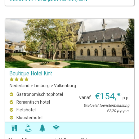
Boutique Hotel Kint
Nederland
>
Limburg
>
Valkenburg
€
154
,
Gastronomisch tophotel
90
vanaf
p.p.
Romantisch hotel
Exclusief toeristenbelasting
Fietshotel
€2,70 p.p.p.n.
Kloosterhotel