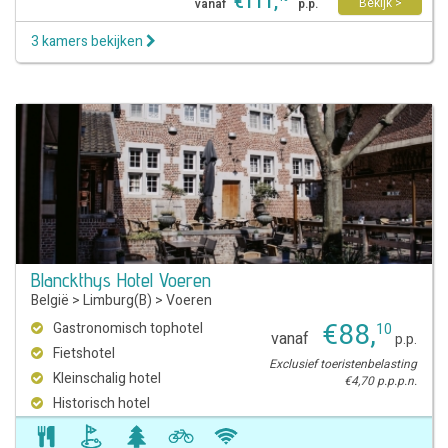
€
111
,
Bekijk >
vanaf
p.p.
3 kamers bekijken
Blanckthys Hotel Voeren
België
>
Limburg(B)
>
Voeren
€
88
,
Gastronomisch tophotel
10
vanaf
p.p.
Fietshotel
Exclusief toeristenbelasting
Kleinschalig hotel
€4,70 p.p.p.n.
Historisch hotel