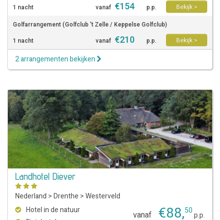
€
154
Bekijk >
1 nacht
vanaf
p.p.
Golfarrangement (Golfclub 't Zelle / Keppelse Golfclub)
€
210
Bekijk >
1 nacht
vanaf
p.p.
2 arrangementen bekijken
Landhotel Diever
Nederland
>
Drenthe
>
Westerveld
€
88
,
Hotel in de natuur
50
vanaf
p.p.