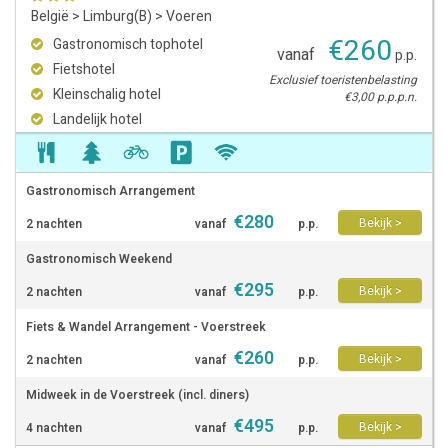
België
>
Limburg(B)
>
Voeren
€
260
Gastronomisch tophotel
vanaf
p.p.
Fietshotel
Exclusief toeristenbelasting
Kleinschalig hotel
€3,00 p.p.p.n.
Landelijk hotel
Gastronomisch Arrangement
€
280
Bekijk >
2 nachten
vanaf
p.p.
Gastronomisch Weekend
€
295
Bekijk >
2 nachten
vanaf
p.p.
Fiets & Wandel Arrangement - Voerstreek
€
260
Bekijk >
2 nachten
vanaf
p.p.
Midweek in de Voerstreek (incl. diners)
€
495
Bekijk >
4 nachten
vanaf
p.p.