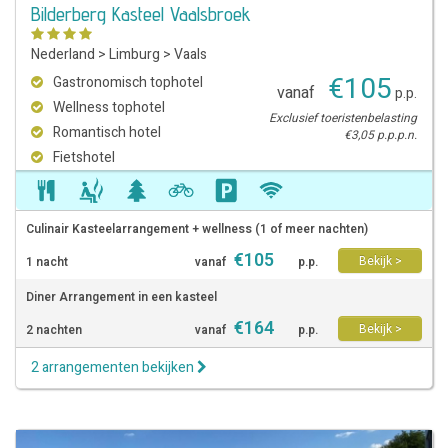
Bilderberg Kasteel Vaalsbroek
Nederland
>
Limburg
>
Vaals
€
105
Gastronomisch tophotel
vanaf
p.p.
Wellness tophotel
Exclusief toeristenbelasting
Romantisch hotel
€3,05 p.p.p.n.
Fietshotel
Culinair Kasteelarrangement + wellness (1 of meer nachten)
€
105
Bekijk >
1 nacht
vanaf
p.p.
Diner Arrangement in een kasteel
€
164
Bekijk >
2 nachten
vanaf
p.p.
2 arrangementen bekijken