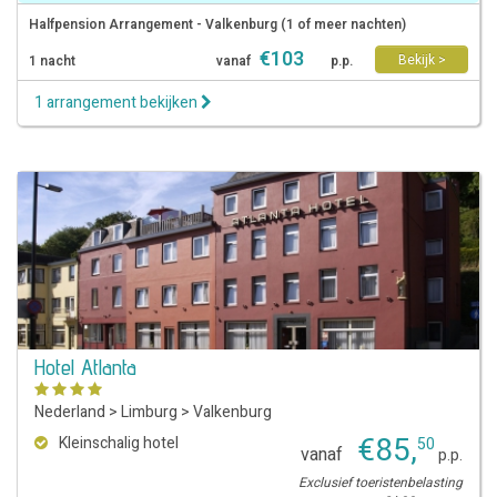
Halfpension Arrangement - Valkenburg (1 of meer nachten)
€
103
Bekijk >
1 nacht
vanaf
p.p.
1 arrangement bekijken
Hotel Atlanta
Nederland
>
Limburg
>
Valkenburg
€
85
,
Kleinschalig hotel
50
vanaf
p.p.
Exclusief toeristenbelasting