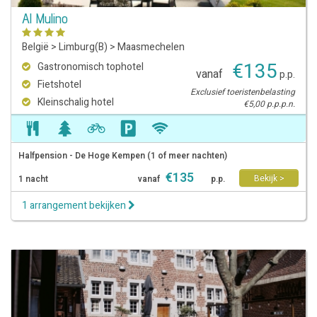
Al Mulino
België
>
Limburg(B)
>
Maasmechelen
€
135
Gastronomisch tophotel
vanaf
p.p.
Fietshotel
Exclusief toeristenbelasting
Kleinschalig hotel
€5,00 p.p.p.n.
Halfpension - De Hoge Kempen (1 of meer nachten)
€
135
Bekijk >
1 nacht
vanaf
p.p.
1 arrangement bekijken