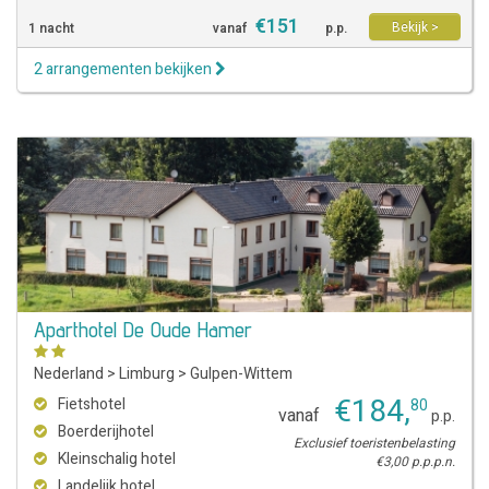
€
151
Bekijk >
1 nacht
vanaf
p.p.
2 arrangementen bekijken
Aparthotel De Oude Hamer
Nederland
>
Limburg
>
Gulpen-Wittem
€
184
,
Fietshotel
80
vanaf
p.p.
Boerderijhotel
Exclusief toeristenbelasting
Kleinschalig hotel
€3,00 p.p.p.n.
Landelijk hotel