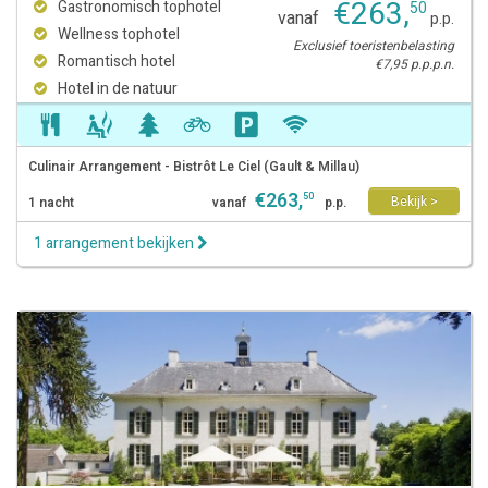
€
263
,
Gastronomisch tophotel
50
vanaf
p.p.
Wellness tophotel
Exclusief toeristenbelasting
Romantisch hotel
€7,95 p.p.p.n.
Hotel in de natuur
Culinair Arrangement - Bistrôt Le Ciel (Gault & Millau)
€
263
,
50
Bekijk >
1 nacht
vanaf
p.p.
1 arrangement bekijken