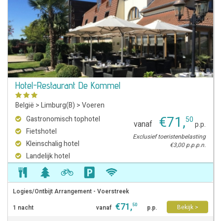
Hotel-Restaurant De Kommel
België
>
Limburg(B)
>
Voeren
€
71
,
Gastronomisch tophotel
50
vanaf
p.p.
Fietshotel
Exclusief toeristenbelasting
Kleinschalig hotel
€3,00 p.p.p.n.
Landelijk hotel
Logies/Ontbijt Arrangement - Voerstreek
€
71
,
50
Bekijk >
1 nacht
vanaf
p.p.