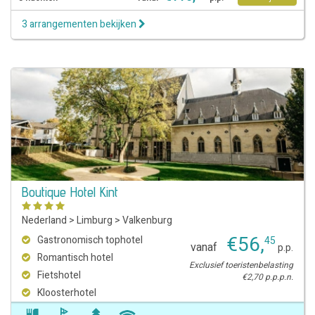
3 arrangementen bekijken
Boutique Hotel Kint
Nederland
>
Limburg
>
Valkenburg
€
56
,
Gastronomisch tophotel
45
vanaf
p.p.
Romantisch hotel
Exclusief toeristenbelasting
Fietshotel
€2,70 p.p.p.n.
Kloosterhotel