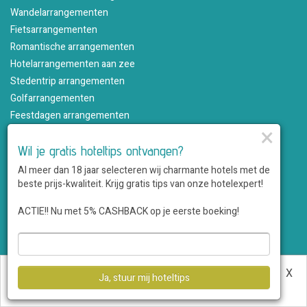
Wandelarrangementen
Fietsarrangementen
Romantische arrangementen
Hotelarrangementen aan zee
Stedentrip arrangementen
Golfarrangementen
Feestdagen arrangementen
×
Valentijnsarrangementen
Wildarrangementen
Wil je gratis hoteltips ontvangen?
Seizoensarrangementen
Al meer dan 18 jaar selecteren wij charmante hotels met de
beste prijs-kwaliteit. Krijg gratis tips van onze hotelexpert!
Feestdagen & Seizoen
ACTIE!! Nu met 5% CASHBACK op je eerste boeking!
Kerst / Oud en Nieuw arrangementen
All-in kerstarrangementen
Luxe kerstarrangementen
Deze website maakt gebruik van cookies.
Meer
X
Ja, stuur mij hoteltips
Oud & Nieuw arrangementen met feest
informatie
.
Weg tussen Kerst en Oud & Nieuw