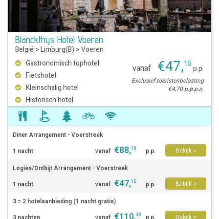
Blanckthys Hotel Voeren
België
>
Limburg(B)
>
Voeren
€
47
,
Gastronomisch tophotel
15
vanaf
p.p.
Fietshotel
Exclusief toeristenbelasting
Kleinschalig hotel
€4,70 p.p.p.n.
Historisch hotel
Diner Arrangement - Voerstreek
€
88
,
10
Bekijk >
1 nacht
vanaf
p.p.
Logies/Ontbijt Arrangement - Voerstreek
€
47
,
15
Bekijk >
1 nacht
vanaf
p.p.
3 = 2 hotelaanbieding (1 nacht gratis)
€
110
,
30
Bekijk >
3 nachten
vanaf
p.p.