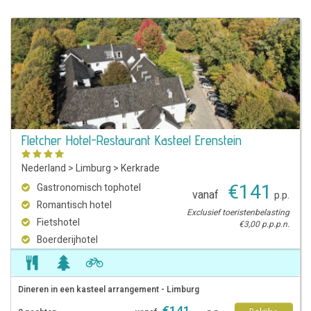
Fletcher Hotel-Restaurant Kasteel Erenstein
Nederland
>
Limburg
>
Kerkrade
€
141
Gastronomisch tophotel
vanaf
p.p.
Romantisch hotel
Exclusief toeristenbelasting
Fietshotel
€3,00 p.p.p.n.
Boerderijhotel
Dineren in een kasteel arrangement - Limburg