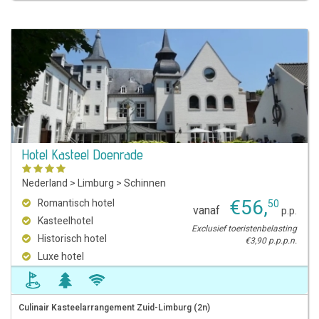
Hotel Kasteel Doenrade
Nederland
>
Limburg
>
Schinnen
€
56
,
Romantisch hotel
50
vanaf
p.p.
Kasteelhotel
Exclusief toeristenbelasting
Historisch hotel
€3,90 p.p.p.n.
Luxe hotel
Culinair Kasteelarrangement Zuid-Limburg (2n)