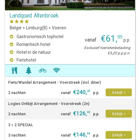
Landgoed Altenbroek
België
>
Limburg(B)
>
Voeren
€
61
,
Gastronomisch tophotel
05
vanaf
p.p.
Romantisch hotel
Exclusief toeristenbelasting
Hotel in de natuur
€5,20 p.p.p.n.
Fietshotel
Fiets/Wandel Arrangement - Voerstreek (incl. diner)
€
240
,
20
Bekijk >
2 nachten
vanaf
p.p.
Logies Ontbijt Arrangement - Voerstreek (2n)
€
126
,
60
Bekijk >
2 nachten
vanaf
p.p.
3 = 2 SPECIAL
€
146
,
44
Bekijk >
3 nachten
vanaf
p.p.