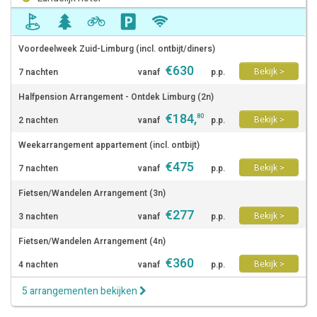
Voordeelweek Zuid-Limburg (incl. ontbijt/diners)
€
630
Bekijk >
7 nachten
vanaf
p.p.
Halfpension Arrangement - Ontdek Limburg (2n)
€
184
,
80
Bekijk >
2 nachten
vanaf
p.p.
Weekarrangement appartement (incl. ontbijt)
€
475
Bekijk >
7 nachten
vanaf
p.p.
Fietsen/Wandelen Arrangement (3n)
€
277
Bekijk >
3 nachten
vanaf
p.p.
Fietsen/Wandelen Arrangement (4n)
€
360
Bekijk >
4 nachten
vanaf
p.p.
5 arrangementen bekijken