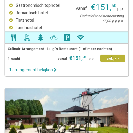
€
151
,
Gastronomisch tophotel
50
vanaf
p.p.
Romantisch hotel
Exclusief toeristenbelasting
Fietshotel
€5,00 p.p.p.n.
Landhuishotel
Culinair Arrangement - Luigi’s Restaurant (1 of meer nachten)
€
151
,
50
Bekijk >
1 nacht
vanaf
p.p.
1 arrangement bekijken