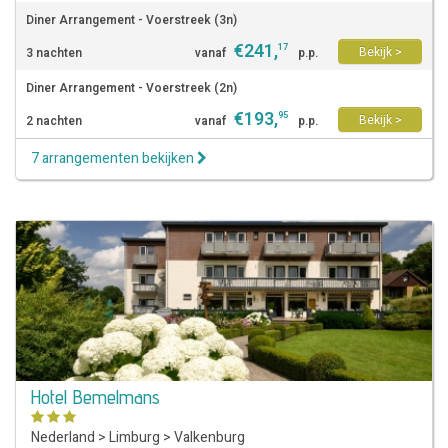
Diner Arrangement - Voerstreek (3n)
€
241
,
17
Bekijk >
3 nachten
vanaf
p.p.
Diner Arrangement - Voerstreek (2n)
€
193
,
95
Bekijk >
2 nachten
vanaf
p.p.
7 arrangementen bekijken
Hotel Bemelmans
Nederland
>
Limburg
>
Valkenburg