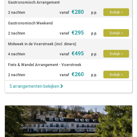
Gastronomisch Arrangement
€
280
Bekijk >
2 nachten
vanaf
p.p.
Gastronomisch Weekend
€
295
Bekijk >
2 nachten
vanaf
p.p.
Midweek in de Voerstreek (incl. diners)
€
495
Bekijk >
4 nachten
vanaf
p.p.
Fiets & Wandel Arrangement - Voerstreek
€
260
Bekijk >
2 nachten
vanaf
p.p.
5 arrangementen bekijken