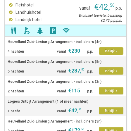
€
42
,
Fietshotel
50
vanaf
p.p.
Landhuishotel
Exclusief toeristenbelasting
Landelijk hotel
€2,75 p.p.p.n.
Heuvelland Zuid-Limburg Arrangement - incl. diners (4n)
€
230
Bekijk >
4 nachten
vanaf
p.p.
Heuvelland Zuid-Limburg Arrangement - incl. diners (5n)
€
287
,
50
Bekijk >
5 nachten
vanaf
p.p.
Heuvelland Zuid-Limburg Arrangement - incl. diners (2n)
€
115
Bekijk >
2 nachten
vanaf
p.p.
Logies/Ontbijt Arrangement (1 of meer nachten)
€
42
,
50
Bekijk >
1 nacht
vanaf
p.p.
Heuvelland Zuid-Limburg Arrangement - incl. diners (3n)
€
172
,
50
Bekijk >