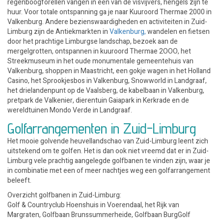
regenboogforellen vangen in een van de visvijvers, hengels zijn te
huur. Voor totale ontspanning ga je naar Kuuroord Thermae 2000 in
Valkenburg. Andere bezienswaardigheden en activiteiten in Zuid-
Limburg zijn de Antiekmarkten in
Valkenburg,
wandelen en fietsen
door het prachtige Limburgse landschap, bezoek aan de
mergelgrotten, ontspannen in kuuroord Thermae 2OOO, het
Streekmuseum in het oude monumentale gemeentehuis van
Valkenburg, shoppen in Maastricht, een gokje wagen in het Holland
Casino, het Sprookjesbos in Valkenburg, Snowworld in Landgraaf,
het drielandenpunt op de Vaalsberg, de kabelbaan in Valkenburg,
pretpark de Valkenier, dierentuin Gaiapark in Kerkrade en de
wereldtuinen Mondo Verde in Landgraaf.
Golfarrangementen in Zuid-Limburg
Het mooie golvende heuvellandschao van Zuid-Limburg leent zich
uitstekend om te golfen. Het is dan ook niet vreemd dat er in Zuid-
Limburg vele prachtig aangelegde golfbanen te vinden zijn, waar je
in combinatie met een of meer nachtjes weg een golfarrangement
beleeft.
Overzicht golfbanen in Zuid-Limburg:
Golf & Countryclub Hoenshuis in Voerendaal, het Rijk van
Margraten, Golfbaan Brunssummerheide, Golfbaan BurgGolf