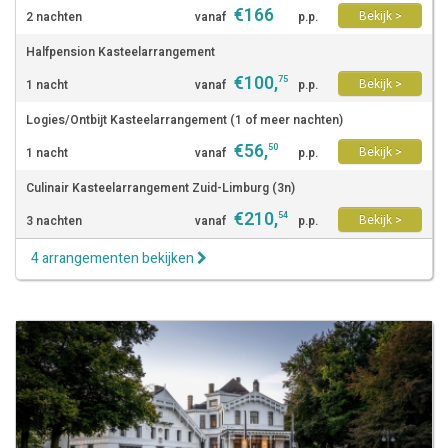
€
166
Bekijk >
2 nachten
vanaf
p.p.
Halfpension Kasteelarrangement
€
100
,
75
Bekijk >
1 nacht
vanaf
p.p.
Logies/Ontbijt Kasteelarrangement (1 of meer nachten)
€
56
,
50
Bekijk >
1 nacht
vanaf
p.p.
Culinair Kasteelarrangement Zuid-Limburg (3n)
€
210
,
54
Bekijk >
3 nachten
vanaf
p.p.
4 arrangementen bekijken