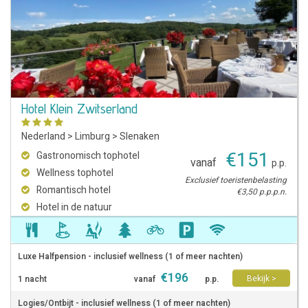
Hotel Klein Zwitserland
Nederland
>
Limburg
>
Slenaken
€
151
Gastronomisch tophotel
vanaf
p.p.
Wellness tophotel
Exclusief toeristenbelasting
Romantisch hotel
€3,50 p.p.p.n.
Hotel in de natuur
Luxe Halfpension - inclusief wellness (1 of meer nachten)
€
196
Bekijk >
1 nacht
vanaf
p.p.
Logies/Ontbijt - inclusief wellness (1 of meer nachten)