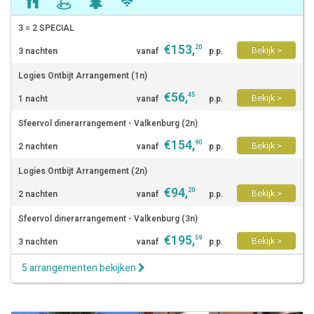
3 = 2 SPECIAL
€
153
,
20
Bekijk >
3 nachten
vanaf
p.p.
Logies Ontbijt Arrangement (1n)
€
56
,
45
Bekijk >
1 nacht
vanaf
p.p.
Sfeervol dinerarrangement - Valkenburg (2n)
€
154
,
90
Bekijk >
2 nachten
vanaf
p.p.
Logies Ontbijt Arrangement (2n)
€
94
,
20
Bekijk >
2 nachten
vanaf
p.p.
Sfeervol dinerarrangement - Valkenburg (3n)
€
195
,
59
Bekijk >
3 nachten
vanaf
p.p.
5 arrangementen bekijken