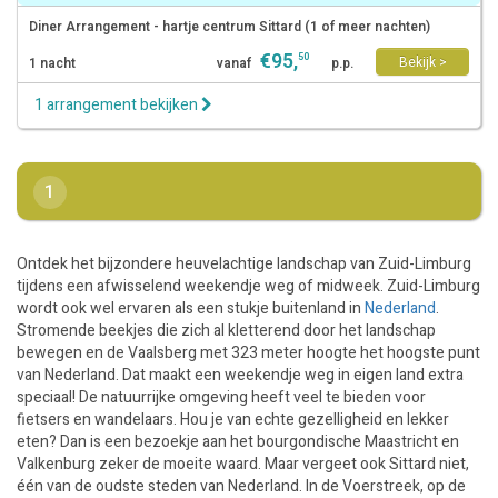
Diner Arrangement - hartje centrum Sittard (1 of meer nachten)
€
95
,
50
Bekijk >
1 nacht
vanaf
p.p.
1 arrangement bekijken
1
Ontdek het bijzondere heuvelachtige landschap van Zuid-Limburg
tijdens een afwisselend weekendje weg of midweek. Zuid-Limburg
wordt ook wel ervaren als een stukje buitenland in
Nederland
.
Stromende beekjes die zich al kletterend door het landschap
bewegen en de Vaalsberg met 323 meter hoogte het hoogste punt
van Nederland. Dat maakt een weekendje weg in eigen land extra
speciaal! De natuurrijke omgeving heeft veel te bieden voor
fietsers en wandelaars. Hou je van echte gezelligheid en lekker
eten? Dan is een bezoekje aan het bourgondische Maastricht en
Valkenburg zeker de moeite waard. Maar vergeet ook Sittard niet,
één van de oudste steden van Nederland. In de Voerstreek, op de