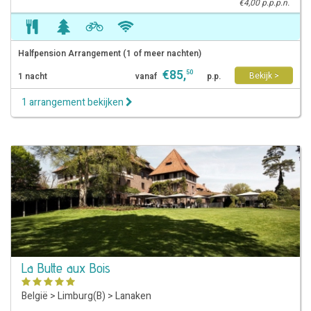
€4,00 p.p.p.n.
Halfpension Arrangement (1 of meer nachten)
€
85
,
50
Bekijk >
1 nacht
vanaf
p.p.
1 arrangement bekijken
La Butte aux Bois
België
>
Limburg(B)
>
Lanaken