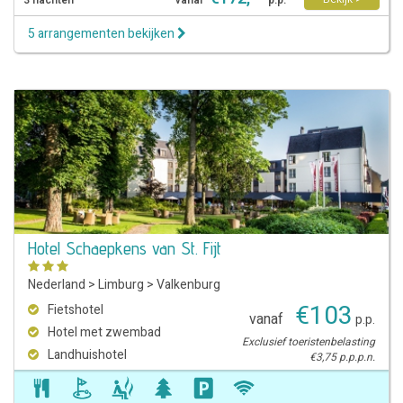
3 nachten
vanaf
p.p.
5 arrangementen bekijken
Hotel Schaepkens van St. Fijt
Nederland
>
Limburg
>
Valkenburg
€
103
Fietshotel
vanaf
p.p.
Hotel met zwembad
Exclusief toeristenbelasting
Landhuishotel
€3,75 p.p.p.n.