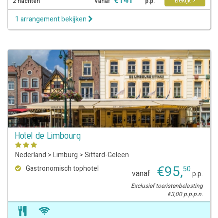
€
141
Bekijk >
2 nachten
vanaf
p.p.
1 arrangement bekijken
Hotel de Limbourg
Nederland
>
Limburg
>
Sittard-Geleen
€
95
,
Gastronomisch tophotel
50
vanaf
p.p.
Exclusief toeristenbelasting
€3,00 p.p.p.n.