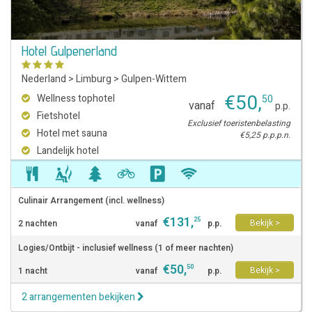
Hotel Gulpenerland
Nederland
>
Limburg
>
Gulpen-Wittem
€
50
,
Wellness tophotel
50
vanaf
p.p.
Fietshotel
Exclusief toeristenbelasting
Hotel met sauna
€5,25 p.p.p.n.
Landelijk hotel
Culinair Arrangement (incl. wellness)
€
131
,
25
Bekijk >
2 nachten
vanaf
p.p.
Logies/Ontbijt - inclusief wellness (1 of meer nachten)
€
50
,
50
Bekijk >
1 nacht
vanaf
p.p.
2 arrangementen bekijken