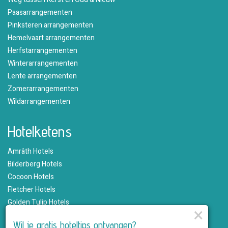
Paasarrangementen
Pinksteren arrangementen
Hemelvaart arrangementen
Herfstarrangementen
Winterarrangementen
Lente arrangementen
Zomerarrangementen
Wildarrangementen
Hotelketens
Amrâth Hotels
Bilderberg Hotels
Cocoon Hotels
Fletcher Hotels
Golden Tulip Hotels
×
Hampshire Hotels
Wil je gratis hoteltips ontvangen?
Martin's Hotels