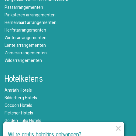
Paasarrangementen
Pinksteren arrangementen
Hemelvaart arrangementen
Herfstarrangementen
Winterarrangementen
Lente arrangementen
Zomerarrangementen
Wildarrangementen
Hotelketens
Amrâth Hotels
Bilderberg Hotels
Cocoon Hotels
Fletcher Hotels
Golden Tulip Hotels
×
Hampshire Hotels
Wil je gratis hoteltips ontvangen?
Martin's Hotels