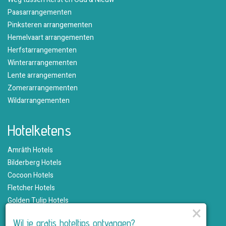
Paasarrangementen
Pinksteren arrangementen
Hemelvaart arrangementen
Herfstarrangementen
Winterarrangementen
Lente arrangementen
Zomerarrangementen
Wildarrangementen
Hotelketens
Amrâth Hotels
Bilderberg Hotels
Cocoon Hotels
Fletcher Hotels
Golden Tulip Hotels
×
Hampshire Hotels
Wil je gratis hoteltips ontvangen?
Martin's Hotels