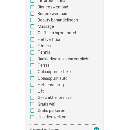
Infraroodsauna
Binnenzwembad
Buitenzwembad
Beauty behandelingen
Massage
Golfbaan bij het hotel
Fietsverhuur
Fitness
Tennis
Badkleding in sauna verplicht
Terras
Oplaadpunt e-bike
Oplaadpunt auto
Fietsenstalling
Lift
Geschikt voor miva
Gratis wifi
Gratis parkeren
Huisdier welkom
Kamerfaciliteiten