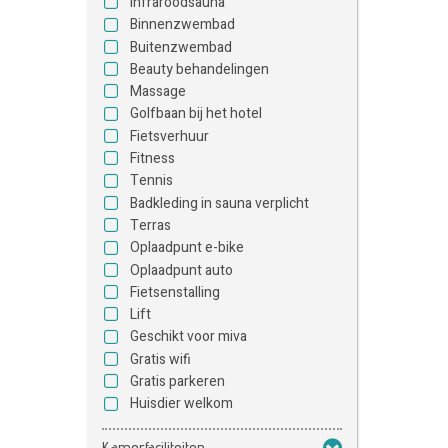
Infraroodsauna
Binnenzwembad
Buitenzwembad
Beauty behandelingen
Massage
Golfbaan bij het hotel
Fietsverhuur
Fitness
Tennis
Badkleding in sauna verplicht
Terras
Oplaadpunt e-bike
Oplaadpunt auto
Fietsenstalling
Lift
Geschikt voor miva
Gratis wifi
Gratis parkeren
Huisdier welkom
Kamerfaciliteiten