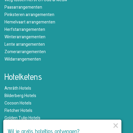
Paasarrangementen
Pinksteren arrangementen
Hemelvaart arrangementen
Herfstarrangementen
Winterarrangementen
Lente arrangementen
Zomerarrangementen
Wildarrangementen
Hotelketens
Amrâth Hotels
Bilderberg Hotels
Cocoon Hotels
Fletcher Hotels
Golden Tulip Hotels
×
Hampshire Hotels
Wil je gratis hoteltips ontvangen?
Martin's Hotels