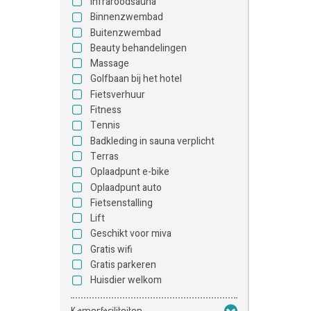
Infraroodsauna
Binnenzwembad
Buitenzwembad
Beauty behandelingen
Massage
Golfbaan bij het hotel
Fietsverhuur
Fitness
Tennis
Badkleding in sauna verplicht
Terras
Oplaadpunt e-bike
Oplaadpunt auto
Fietsenstalling
Lift
Geschikt voor miva
Gratis wifi
Gratis parkeren
Huisdier welkom
Kamerfaciliteiten