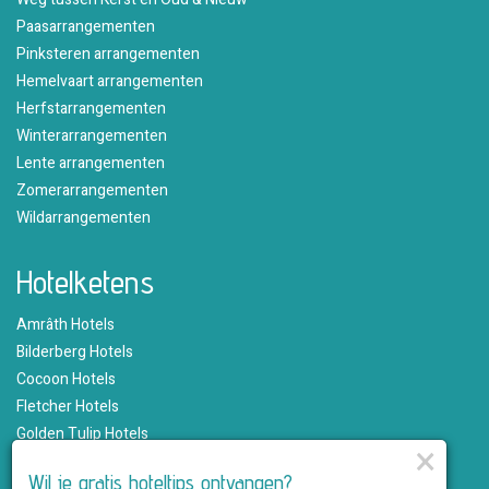
Paasarrangementen
Pinksteren arrangementen
Hemelvaart arrangementen
Herfstarrangementen
Winterarrangementen
Lente arrangementen
Zomerarrangementen
Wildarrangementen
Hotelketens
Amrâth Hotels
Bilderberg Hotels
Cocoon Hotels
Fletcher Hotels
Golden Tulip Hotels
×
Hampshire Hotels
Wil je gratis hoteltips ontvangen?
Martin's Hotels