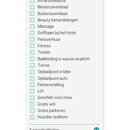
Infraroodsauna
Binnenzwembad
Buitenzwembad
Beauty behandelingen
Massage
Golfbaan bij het hotel
Fietsverhuur
Fitness
Tennis
Badkleding in sauna verplicht
Terras
Oplaadpunt e-bike
Oplaadpunt auto
Fietsenstalling
Lift
Geschikt voor miva
Gratis wifi
Gratis parkeren
Huisdier welkom
Kamerfaciliteiten