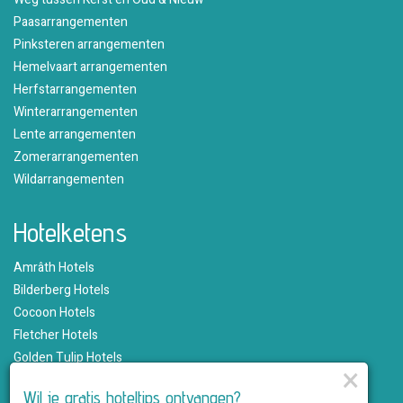
Paasarrangementen
Pinksteren arrangementen
Hemelvaart arrangementen
Herfstarrangementen
Winterarrangementen
Lente arrangementen
Zomerarrangementen
Wildarrangementen
Hotelketens
Amrâth Hotels
Bilderberg Hotels
Cocoon Hotels
Fletcher Hotels
Golden Tulip Hotels
×
Hampshire Hotels
Wil je gratis hoteltips ontvangen?
Martin's Hotels