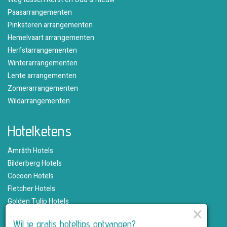
Paasarrangementen
Pinksteren arrangementen
Hemelvaart arrangementen
Herfstarrangementen
Winterarrangementen
Lente arrangementen
Zomerarrangementen
Wildarrangementen
Hotelketens
Amrâth Hotels
Bilderberg Hotels
Cocoon Hotels
Fletcher Hotels
Golden Tulip Hotels
×
Hampshire Hotels
Wil je gratis hoteltips ontvangen?
Martin's Hotels