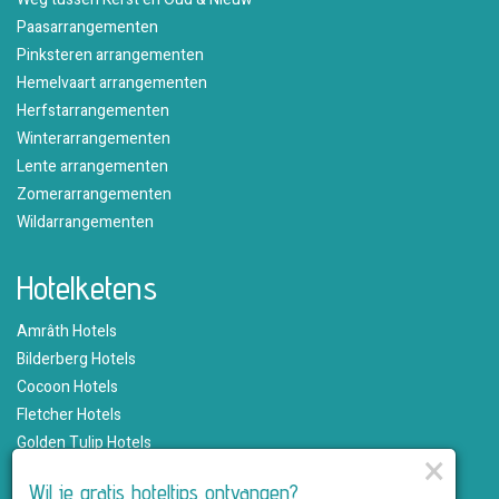
Paasarrangementen
Pinksteren arrangementen
Hemelvaart arrangementen
Herfstarrangementen
Winterarrangementen
Lente arrangementen
Zomerarrangementen
Wildarrangementen
Hotelketens
Amrâth Hotels
Bilderberg Hotels
Cocoon Hotels
Fletcher Hotels
Golden Tulip Hotels
×
Hampshire Hotels
Wil je gratis hoteltips ontvangen?
Martin's Hotels