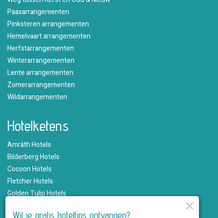
Paasarrangementen
Pinksteren arrangementen
Hemelvaart arrangementen
Herfstarrangementen
Winterarrangementen
Lente arrangementen
Zomerarrangementen
Wildarrangementen
Hotelketens
Amrâth Hotels
Bilderberg Hotels
Cocoon Hotels
Fletcher Hotels
Golden Tulip Hotels
×
Hampshire Hotels
Wil je gratis hoteltips ontvangen?
Martin's Hotels