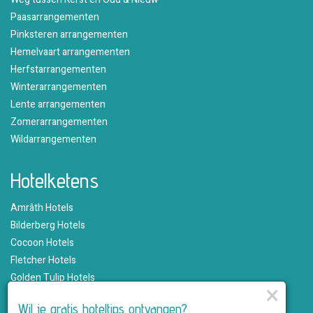
Paasarrangementen
Pinksteren arrangementen
Hemelvaart arrangementen
Herfstarrangementen
Winterarrangementen
Lente arrangementen
Zomerarrangementen
Wildarrangementen
Hotelketens
Amrâth Hotels
Bilderberg Hotels
Cocoon Hotels
Fletcher Hotels
Golden Tulip Hotels
×
Hampshire Hotels
Wil je gratis hoteltips ontvangen?
Martin's Hotels