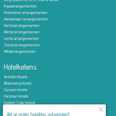
Paasarrangementen
Pinksteren arrangementen
Hemelvaart arrangementen
Herfstarrangementen
Winterarrangementen
Lente arrangementen
Zomerarrangementen
Wildarrangementen
Hotelketens
Amrâth Hotels
Bilderberg Hotels
Cocoon Hotels
Fletcher Hotels
Golden Tulip Hotels
×
Hampshire Hotels
Wil je gratis hoteltips ontvangen?
Martin's Hotels