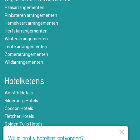
Paasarrangementen
Pinksteren arrangementen
Hemelvaart arrangementen
Herfstarrangementen
Winterarrangementen
Lente arrangementen
Zomerarrangementen
Wildarrangementen
Hotelketens
Amrâth Hotels
Bilderberg Hotels
Cocoon Hotels
Fletcher Hotels
Golden Tulip Hotels
×
Hampshire Hotels
Wil je gratis hoteltips ontvangen?
Martin's Hotels