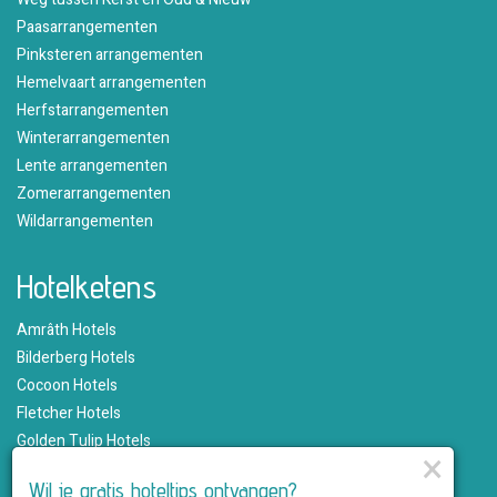
Paasarrangementen
Pinksteren arrangementen
Hemelvaart arrangementen
Herfstarrangementen
Winterarrangementen
Lente arrangementen
Zomerarrangementen
Wildarrangementen
Hotelketens
Amrâth Hotels
Bilderberg Hotels
Cocoon Hotels
Fletcher Hotels
Golden Tulip Hotels
×
Hampshire Hotels
Wil je gratis hoteltips ontvangen?
Martin's Hotels