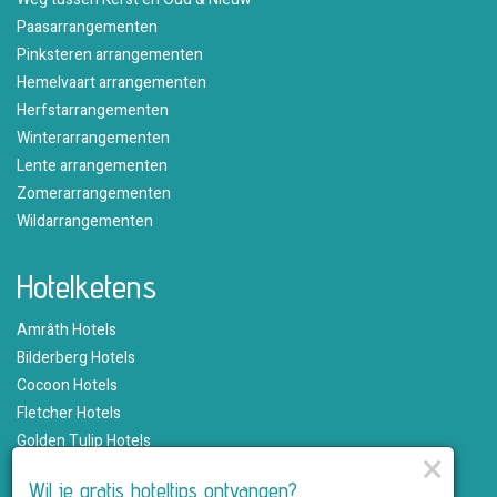
Paasarrangementen
Pinksteren arrangementen
Hemelvaart arrangementen
Herfstarrangementen
Winterarrangementen
Lente arrangementen
Zomerarrangementen
Wildarrangementen
Hotelketens
Amrâth Hotels
Bilderberg Hotels
Cocoon Hotels
Fletcher Hotels
Golden Tulip Hotels
×
Hampshire Hotels
Wil je gratis hoteltips ontvangen?
Martin's Hotels