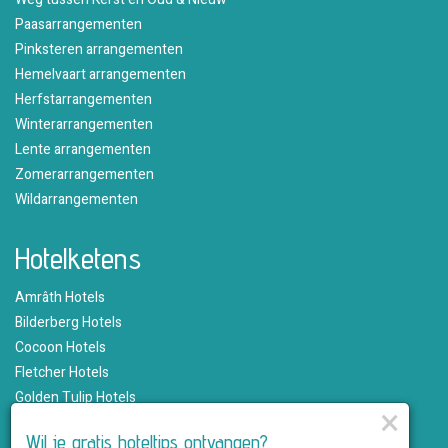
Paasarrangementen
Pinksteren arrangementen
Hemelvaart arrangementen
Herfstarrangementen
Winterarrangementen
Lente arrangementen
Zomerarrangementen
Wildarrangementen
Hotelketens
Amrâth Hotels
Bilderberg Hotels
Cocoon Hotels
Fletcher Hotels
Golden Tulip Hotels
×
Hampshire Hotels
Wil je gratis hoteltips ontvangen?
Martin's Hotels