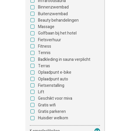
Infraroodsauna
Binnenzwembad
Buitenzwembad
Beauty behandelingen
Massage
Golfbaan bij het hotel
Fietsverhuur
Fitness
Tennis
Badkleding in sauna verplicht
Terras
Oplaadpunt e-bike
Oplaadpunt auto
Fietsenstalling
Lift
Geschikt voor miva
Gratis wifi
Gratis parkeren
Huisdier welkom
Kamerfaciliteiten