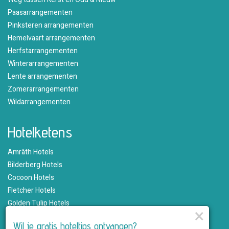
Paasarrangementen
Pinksteren arrangementen
Hemelvaart arrangementen
Herfstarrangementen
Winterarrangementen
Lente arrangementen
Zomerarrangementen
Wildarrangementen
Hotelketens
Amrâth Hotels
Bilderberg Hotels
Cocoon Hotels
Fletcher Hotels
Golden Tulip Hotels
×
Hampshire Hotels
Wil je gratis hoteltips ontvangen?
Martin's Hotels