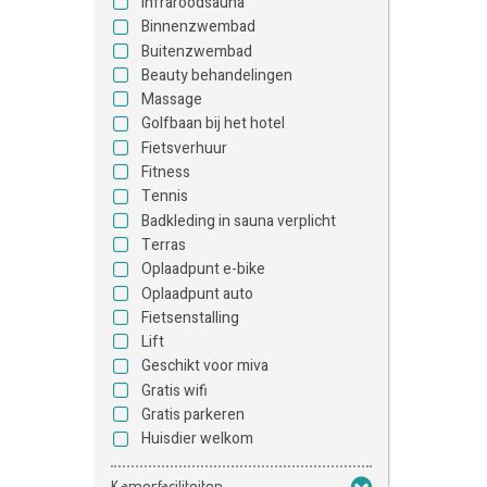
Infraroodsauna
Binnenzwembad
Buitenzwembad
Beauty behandelingen
Massage
Golfbaan bij het hotel
Fietsverhuur
Fitness
Tennis
Badkleding in sauna verplicht
Terras
Oplaadpunt e-bike
Oplaadpunt auto
Fietsenstalling
Lift
Geschikt voor miva
Gratis wifi
Gratis parkeren
Huisdier welkom
Kamerfaciliteiten