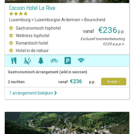
Cocoon Hotel La Rive
Luxemburg
>
Luxemburgse Ardennen
>
Bourscheid
€
236
Gastronomisch tophotel
vanaf
p.p.
Wellness tophotel
Exclusief toeristenbelasting
Romantisch hotel
€2,00 p.p.p.n.
Hotel in de natuur
Gastronomisch Arrangement (wild in seizoen)
€
236
Bekijk >
2 nachten
vanaf
p.p.
1 arrangement bekijken