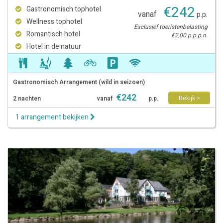
€
242
Gastronomisch tophotel
vanaf
p.p.
Wellness tophotel
Exclusief toeristenbelasting
Romantisch hotel
€2,00 p.p.p.n.
Hotel in de natuur
Gastronomisch Arrangement (wild in seizoen)
€
242
Bekijk >
2 nachten
vanaf
p.p.
1 arrangement bekijken