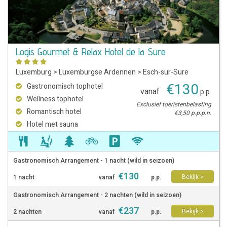
Logis Gourmet & Relax Hotel de la Sure
Luxemburg
>
Luxemburgse Ardennen
>
Esch-sur-Sure
€
130
Gastronomisch tophotel
vanaf
p.p.
Wellness tophotel
Exclusief toeristenbelasting
Romantisch hotel
€3,50 p.p.p.n.
Hotel met sauna
Gastronomisch Arrangement - 1 nacht (wild in seizoen)
€
130
Bekijk >
1 nacht
vanaf
p.p.
Gastronomisch Arrangement - 2 nachten (wild in seizoen)
€
237
Bekijk >
2 nachten
vanaf
p.p.