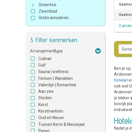
Greenfee
Gastron
Zwembad
Gastron
Gratis annuleren
2 arra
3. Filter kenmerken
Arrangementtype
Culinair
Golf
Ben je op
Sauna | wellness
Ardennen.
Fietsen | Wandelen
hotelarr
Valentijn | Romantiek
ook wel O
Aan zee
Ardennen 
je lekker
Steden
bosrijk p
Kerst
indrukwe
Kerstmarkten
Oud en Nieuw
Hote
Tussen Kerst & Nieuwjaar
Nadat je 
Pasen