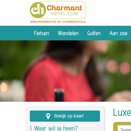
Fietsen
Wandelen
Golfen
Aan zee
Lux
Bekijk op kaart
1. Waar wil je heen?