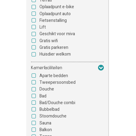
Terras
Oplaadpunt e-bike
Oplaadpunt auto
Fietsenstalling
Lift
Geschikt voor miva
Gratis wifi
Gratis parkeren
Huisdier welkom
Kamerfaciliteiten
Aparte bedden
Tweepersoonsbed
Douche
Bad
Bad/Douche combi
Bubbelbad
Stoomdouche
Sauna
Balkon