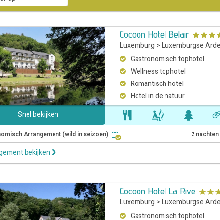
Cocoon Hotel Belair
Luxemburg
>
Luxemburgse Ard
Gastronomisch tophotel
Wellness tophotel
Romantisch hotel
Hotel in de natuur
Snel bekijken
omisch Arrangement (wild in seizoen)
2 nachten
ngement bekijken
Cocoon Hotel La Rive
Luxemburg
>
Luxemburgse Ard
Gastronomisch tophotel