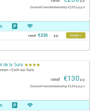
vanaf
p.p.
Exclusief toeristenbelasting €2,00 p.p.p.n.
€
236
Bekijk >
vanaf
p.p.
l de la Sure
ennen
>
Esch-sur-Sure
€
130
vanaf
p.p.
Exclusief toeristenbelasting €3,50 p.p.p.n.