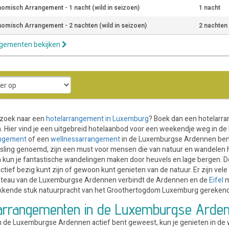
omisch Arrangement - 1 nacht (wild in seizoen)
1 nacht
omisch Arrangement - 2 nachten (wild in seizoen)
2 nachten
ngementen bekijken
 zoek naar een
hotelarrangement in Luxemburg
? Boek dan een hotelarra
 Hier vind je een uitgebreid hotelaanbod voor een weekendje weg in 
angement
of een
wellnessarrangement
in de Luxemburgse Ardennen ben j
sling genoemd, zijn een must voor mensen die van natuur en wandelen
kun je fantastische wandelingen maken door heuvels en lage bergen. D
 actief bezig kunt zijn of gewoon kunt genieten van de natuur. Er zijn v
lateau van de Luxemburgse Ardennen verbindt de Ardennen en de
Eifel
m
kkende stuk natuurpracht van het Groothertogdom Luxemburg gerekend
larrangementen in de Luxemburgse Arde
in de Luxemburgse Ardennen actief bent geweest, kun je genieten in de w