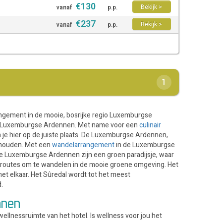
€
130
Bekijk >
vanaf
p.p.
€
237
Bekijk >
vanaf
p.p.
1
ngement in de mooie, bosrijke regio Luxemburgse
de Luxemburgse Ardennen. Met name voor een
culinair
e hier op de juiste plaats. De Luxemburgse Ardennen,
 houden. Met een
wandelarrangement
in de Luxemburgse
e Luxemburgse Ardennen zijn een groen paradijsje, waar
ele routes om te wandelen in de mooie groene omgeving. Het
et elkaar. Het Sûredal wordt tot het meest
.
nnen
ellnessruimte van het hotel. Is wellness voor jou het