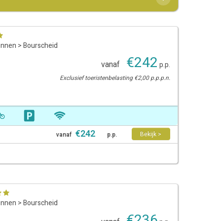
ennen
>
Bourscheid
€
242
vanaf
p.p.
Exclusief toeristenbelasting €2,00 p.p.p.n.
€
242
Bekijk >
vanaf
p.p.
ennen
>
Bourscheid
€
236