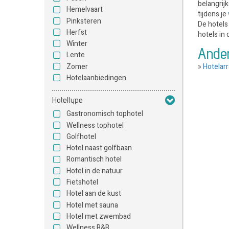
belangrij
Hemelvaart
tijdens je
Pinksteren
De hotels
Herfst
hotels in
Winter
Ande
Lente
Zomer
»
Hotelar
Hotelaanbiedingen
Hoteltype
Gastronomisch tophotel
Wellness tophotel
Golfhotel
Hotel naast golfbaan
Romantisch hotel
Hotel in de natuur
Fietshotel
Hotel aan de kust
Hotel met sauna
Hotel met zwembad
Wellness B&B