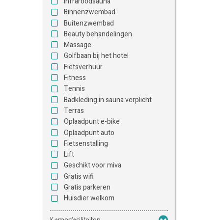
Infraroodsauna
Binnenzwembad
Buitenzwembad
Beauty behandelingen
Massage
Golfbaan bij het hotel
Fietsverhuur
Fitness
Tennis
Badkleding in sauna verplicht
Terras
Oplaadpunt e-bike
Oplaadpunt auto
Fietsenstalling
Lift
Geschikt voor miva
Gratis wifi
Gratis parkeren
Huisdier welkom
Kamerfaciliteiten