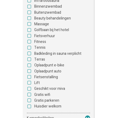
Infraroodsauna
Binnenzwembad
Buitenzwembad
Beauty behandelingen
Massage
Golfbaan bij het hotel
Fietsverhuur
Fitness
Tennis
Badkleding in sauna verplicht
Terras
Oplaadpunt e-bike
Oplaadpunt auto
Fietsenstalling
Lift
Geschikt voor miva
Gratis wifi
Gratis parkeren
Huisdier welkom
Kamerfaciliteiten