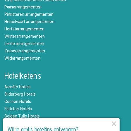
Paasarrangementen
Pinksteren arrangementen
Hemelvaart arrangementen
Herfstarrangementen
Winterarrangementen
Lente arrangementen
Zomerarrangementen
Wildarrangementen
Hotelketens
Amrâth Hotels
Bilderberg Hotels
Cocoon Hotels
Fletcher Hotels
Golden Tulip Hotels
×
Hampshire Hotels
Wil je gratis hoteltips ontvangen?
Martin's Hotels