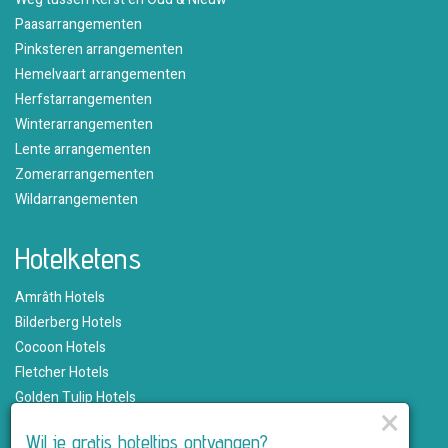
Paasarrangementen
Pinksteren arrangementen
Hemelvaart arrangementen
Herfstarrangementen
Winterarrangementen
Lente arrangementen
Zomerarrangementen
Wildarrangementen
Hotelketens
Amrâth Hotels
Bilderberg Hotels
Cocoon Hotels
Fletcher Hotels
Golden Tulip Hotels
×
Hampshire Hotels
Wil je gratis hoteltips ontvangen?
Martin's Hotels