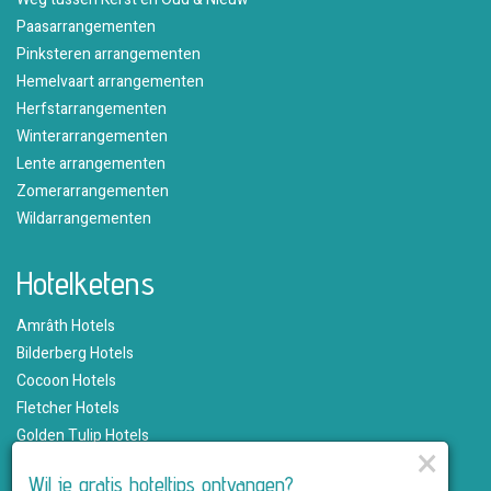
Paasarrangementen
Pinksteren arrangementen
Hemelvaart arrangementen
Herfstarrangementen
Winterarrangementen
Lente arrangementen
Zomerarrangementen
Wildarrangementen
Hotelketens
Amrâth Hotels
Bilderberg Hotels
Cocoon Hotels
Fletcher Hotels
Golden Tulip Hotels
×
Hampshire Hotels
Wil je gratis hoteltips ontvangen?
Martin's Hotels