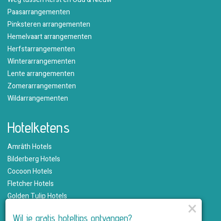
Paasarrangementen
Pinksteren arrangementen
Hemelvaart arrangementen
Herfstarrangementen
Winterarrangementen
Lente arrangementen
Zomerarrangementen
Wildarrangementen
Hotelketens
Amrâth Hotels
Bilderberg Hotels
Cocoon Hotels
Fletcher Hotels
Golden Tulip Hotels
×
Hampshire Hotels
Wil je gratis hoteltips ontvangen?
Martin's Hotels