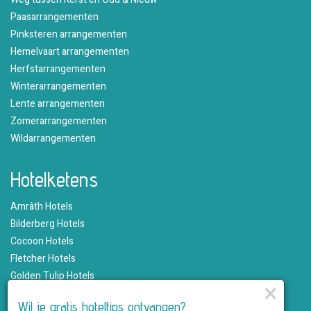
Paasarrangementen
Pinksteren arrangementen
Hemelvaart arrangementen
Herfstarrangementen
Winterarrangementen
Lente arrangementen
Zomerarrangementen
Wildarrangementen
Hotelketens
Amrâth Hotels
Bilderberg Hotels
Cocoon Hotels
Fletcher Hotels
Golden Tulip Hotels
×
Hampshire Hotels
Wil je gratis hoteltips ontvangen?
Martin's Hotels