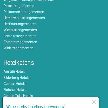
Paasarrangementen
Pinksteren arrangementen
Hemelvaart arrangementen
Herfstarrangementen
Winterarrangementen
Lente arrangementen
Zomerarrangementen
Wildarrangementen
Hotelketens
Amrâth Hotels
Bilderberg Hotels
Cocoon Hotels
Fletcher Hotels
Golden Tulip Hotels
×
Hampshire Hotels
Wil je gratis hoteltips ontvangen?
Martin's Hotels