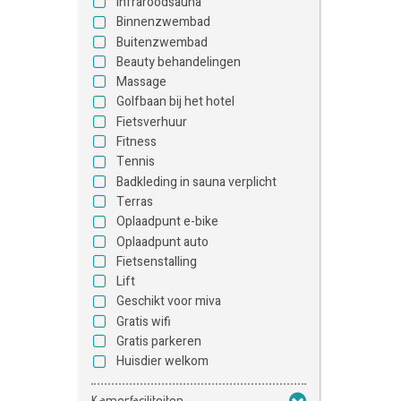
Infraroodsauna
Binnenzwembad
Buitenzwembad
Beauty behandelingen
Massage
Golfbaan bij het hotel
Fietsverhuur
Fitness
Tennis
Badkleding in sauna verplicht
Terras
Oplaadpunt e-bike
Oplaadpunt auto
Fietsenstalling
Lift
Geschikt voor miva
Gratis wifi
Gratis parkeren
Huisdier welkom
Kamerfaciliteiten